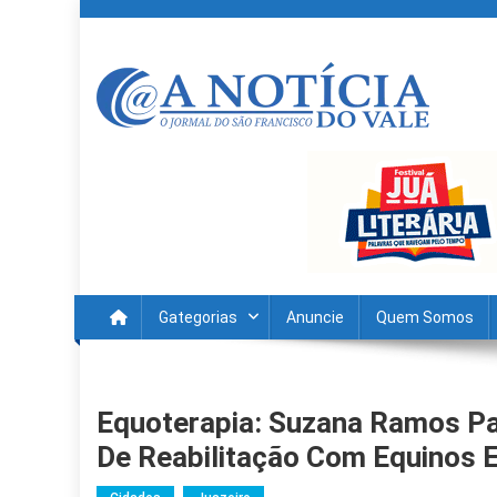
Skip
to
content
A Noticia Do Vale
Blog de Noticias do Vale do São Francisco é Região
Gategorias
Anuncie
Quem Somos
Equoterapia: Suzana Ramos Pa
De Reabilitação Com Equinos 