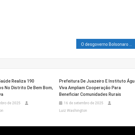
O desgoverno Bolsonaro atinge até as crianças, diz Alex Lima após aumento de analfabetismo
Saúde Realiza 190
Prefeitura De Juazeiro E Instituto Águ
s No Distrito De Bem Bom,
Viva Ampliam Cooperação Para
va
Beneficiar Comunidades Rurais
mbro de 2025
16 de setembro de 2025
on
Luiz Washington
 Leva Medicamentos Gratuitos Aos Moradores 
Encontro Formativo E Fortalece A Educação Munic
 Sexta Para Curso De Inglês Intermediário Nível I