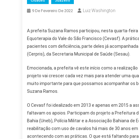
Cidades
Juazeiro
Luiz Washington
9 De Fevereiro De 2022
A prefeita Suzana Ramos participou, nesta quarta-feira 
Equoterapia do Vale do São Francisco (Cevasf). A prátic
pacientes com deficiência, parte deles já acompanhada p
(Cerpris), da Secretaria Municipal de Saúde (Sesau).
Emocionada, a prefeita vê este início como a realizaçã
projeto vai crescer cada vez mais para atender uma qua
muito importante para que possamos acompanhar os bo
Suzana Ramos.
O Cevasf foi idealizado em 2013 e apenas em 2015 a ass
faltavam os apoios. Participam do projeto a Prefeitura 
Bahia (Uneb), Polícia Militar e a Associação Bahiana de E
reabilitação com uso de cavalos há mais de 30 anos em 
acontecendo com as práticas. O que está faltando para 