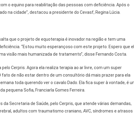
com o equino para reabilitação das pessoas com deficiência. Após o
trado na cidade”, destacou a presidente do Cevasf, Regina Lúcia.
alta que o projeto de equoterapia é inovador na região e tem uma
deficiência. “Estou muito esperançoso com este projeto. Espero que e
uma visão mais humanizada de tratamento”, disse Fernando Costa.
pelo Cerpris. Agora ela realiza terapia ao ar livre, com um super
O fato de não estar dentro de um consultório dá mais prazer para ela
semana toda querendo ver o cavalo Dado. Ela fica super à vontade, é 
da pequena Sofia, Franciarla Gomes Ferreira.
s da Secretaria de Saúde, pelo Cerpris, que atende várias demandas,
erebral, adultos com traumatismo craniano, AVC, síndromes e atrasos