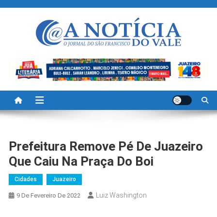
Skip
to
content
A Noticia Do Vale
Blog de Noticias do Vale do São Francisco é Região
Prefeitura Remove Pé De Juazeiro
Que Caiu Na Praça Do Boi
Cidades
Juazeiro
Luiz Washington
9 De Fevereiro De 2022