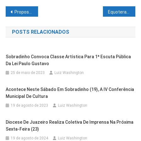
Navegação
Proposta de aumento enviada pelo Governo da Bahia à ALBA não contempla toda a categoria
Equoterapia: Suzana Ramos participa da implantação das vivências de reabilitação com equinos em Juazeiro
de
POSTS RELACIONADOS
Post
Sobradinho Convoca Classe Artística Para 1ª Escuta Pública
Da Lei Paulo Gustavo
25 de maio de 2023
Luiz Washington
Acontece Neste Sábado Em Sobradinho (19), A IV Conferência
Municipal De Cultura
19 de agosto de 2023
Luiz Washington
Diocese De Juazeiro Realiza Coletiva De Imprensa Na Próxima
Cidades
Juazeiro
Sexta-Feira (23)
Casa Nova
Cidades
Juazeiro Pelo Mundo: Prefeitura
Cidades
Petrolina
19 de agosto de 2024
Luiz Washington
Cidades
Juazeiro