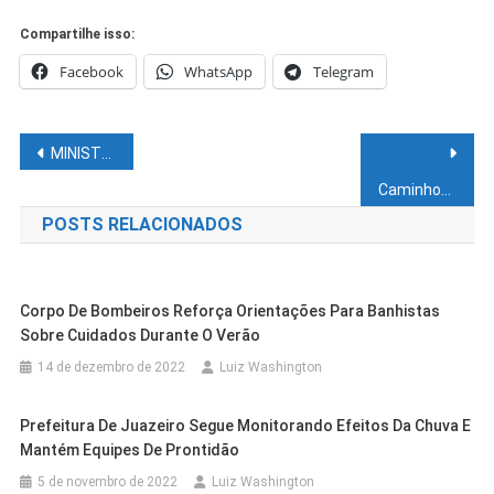
Compartilhe isso:
Facebook
WhatsApp
Telegram
Navegação
MINISTRA DAMARES NAS PORTARIAS DO INFERNO
de
Caminhonheiro com porte ilegal de arma e rebite é detido em Petrolina
POSTS RELACIONADOS
Post
Corpo De Bombeiros Reforça Orientações Para Banhistas
Sobre Cuidados Durante O Verão
14 de dezembro de 2022
Luiz Washington
Prefeitura De Juazeiro Segue Monitorando Efeitos Da Chuva E
Mantém Equipes De Prontidão
5 de novembro de 2022
Luiz Washington