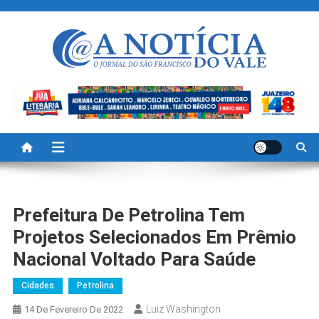
Skip
to
content
A Noticia Do Vale
Blog de Noticias do Vale do São Francisco é Região
Prefeitura De Petrolina Tem
Projetos Selecionados Em Prêmio
Nacional Voltado Para Saúde
Cidades
Petrolina
Luiz Washington
14 De Fevereiro De 2022