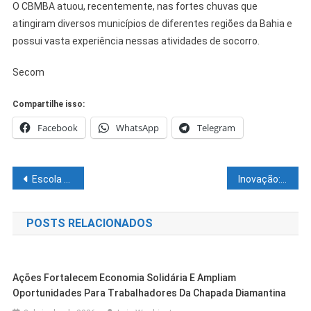
O CBMBA atuou, recentemente, nas fortes chuvas que
atingiram diversos municípios de diferentes regiões da Bahia e
possui vasta experiência nessas atividades de socorro.
Secom
Compartilhe isso:
Facebook
WhatsApp
Telegram
Navegação
Escola de Petrolina fecha parceria com cursos da região visando à reforma do Ensino Médio
Inovação: Gestão Suzana Ramos consegue certificado do CREMEB para a Maternidade de Juazeiro
de
POSTS RELACIONADOS
Post
Ações Fortalecem Economia Solidária E Ampliam
Oportunidades Para Trabalhadores Da Chapada Diamantina