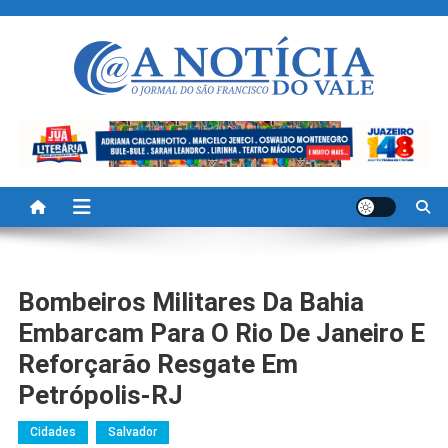
Skip
to
content
A Noticia Do Vale
Blog de Noticias do Vale do São Francisco é Região
Bombeiros Militares Da Bahia
Embarcam Para O Rio De Janeiro E
Reforçarão Resgate Em
Petrópolis-RJ
Cidades
Salvador