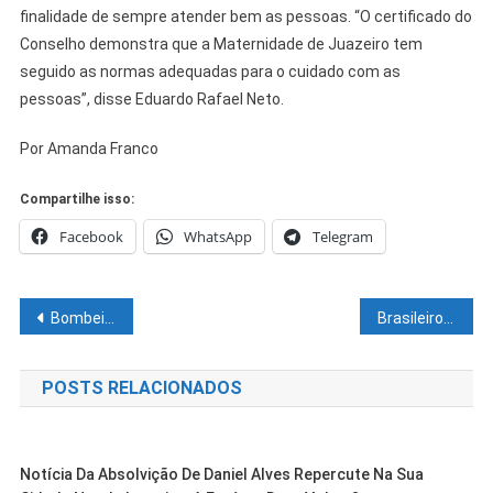
finalidade de sempre atender bem as pessoas. “O certificado do
Conselho demonstra que a Maternidade de Juazeiro tem
seguido as normas adequadas para o cuidado com as
pessoas”, disse Eduardo Rafael Neto.
Por Amanda Franco
Compartilhe isso:
Facebook
WhatsApp
Telegram
Navegação
Bombeiros militares da Bahia embarcam para o Rio de Janeiro e reforçarão resgate em Petrópolis-RJ
Brasileiros consumiram mais bebidas alcoólicas durante a pandemia
de
POSTS RELACIONADOS
Post
Notícia Da Absolvição De Daniel Alves Repercute Na Sua