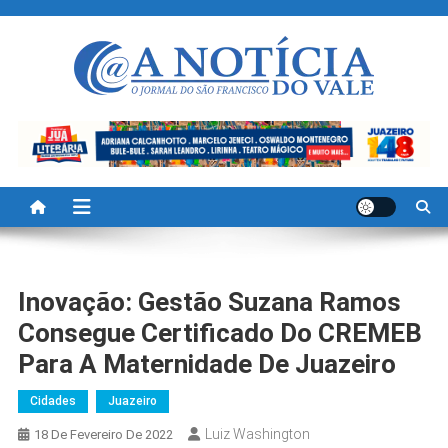
Skip
to
content
A Noticia Do Vale
Blog de Noticias do Vale do São Francisco é Região
Inovação: Gestão Suzana Ramos
Consegue Certificado Do CREMEB
Para A Maternidade De Juazeiro
Cidades
Juazeiro
Luiz Washington
18 De Fevereiro De 2022