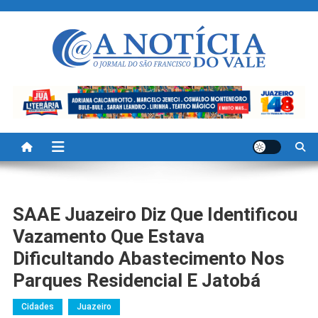
Skip
to
content
A Noticia Do Vale
Blog de Noticias do Vale do São Francisco é Região
SAAE Juazeiro Diz Que Identificou
Vazamento Que Estava
Dificultando Abastecimento Nos
Parques Residencial E Jatobá
Cidades
Juazeiro