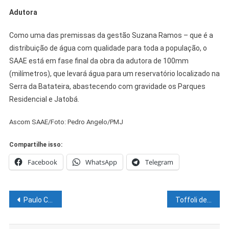
Adutora
Como uma das premissas da gestão Suzana Ramos – que é a
distribuição de água com qualidade para toda a população, o
SAAE está em fase final da obra da adutora de 100mm
(milímetros), que levará água para um reservatório localizado na
Serra da Batateira, abastecendo com gravidade os Parques
Residencial e Jatobá.
Ascom SAAE/Foto: Pedro Angelo/PMJ
Compartilhe isso:
Facebook
WhatsApp
Telegram
Navegação
Paulo Câmara anuncia reajuste para servidores estaduais
Toffoli decide que juízes e procuradores não podem ser enquadrados em prevaricação por atos no exercício da função
de