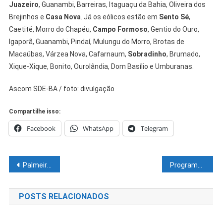
Juazeiro
, Guanambi, Barreiras, Itaguaçu da Bahia, Oliveira dos
Brejinhos e
Casa Nova
. Já os eólicos estão em
Sento Sé
,
Caetité, Morro do Chapéu,
Campo Formoso
, Gentio do Ouro,
Igaporã, Guanambi, Pindaí, Mulungu do Morro, Brotas de
Macaúbas, Várzea Nova, Cafarnaum,
Sobradinho
, Brumado,
Xique-Xique, Bonito, Ourolândia, Dom Basílio e Umburanas.
Ascom SDE-BA / foto: divulgação
Compartilhe isso:
Facebook
WhatsApp
Telegram
Navegação
Palmeiras é tricampeão da Copa Libertadores. O gol do título foi marcado por Deyverson
Programa Águas Brasileiras é apresentado em simpósio voltado ao setor de recursos hídricos
de
POSTS RELACIONADOS
Post