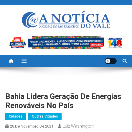
Skip
to
content
A Noticia Do Vale
Blog de Noticias do Vale do São Francisco é Região
Bahia Lidera Geração De Energias
Renováveis No País
Cidades
Outras Cidades
Luiz Washington
28 De Novembro De 2021