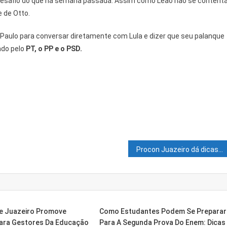
 o desafio do que na semana passada. Assim como Leão não se content
e de Otto.
ulo para conversar diretamente com Lula e dizer que seu palanque
ado pelo
PT, o PP e o PSD.
Procon Juazeiro dá dicas para evitar golpes na hora de fazer empréstimo
De Juazeiro Promove
Como Estudantes Podem Se Preparar
ara Gestores Da Educação
Para A Segunda Prova Do Enem: Dicas