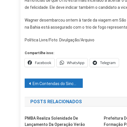
Há notícias de que Otto está mais inclinado a aceitar
de felicidade. Ele deve indicar também o candidato a vic
Wagner desembarcou ontem à tarde da viagem em São Pa
na Bahia está assegurado com o trio de fogo represent
Política Livre/Foto: Divulgação/Arquivo
Compartilhe isso:
Facebook
WhatsApp
Telegram
Navegação
Em Contendas do Sincorá, Rui autoriza investimentos na infraestrutura, educação e outras áreas
de
POSTS RELACIONADOS
Post
PMBA Realiza Solenidade De
Prefeitura 
Lançamento Da Operação Verão
Formação P