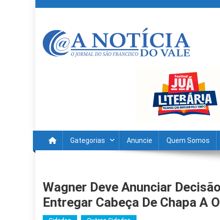
Skip
to
content
A Noticia Do Vale
Blog de Noticias do Vale do São Francisco é Região
Gategorias
Anuncie
Quem Somos
Wagner Deve Anunciar Decisão
Entregar Cabeça De Chapa A O