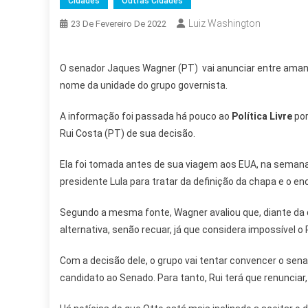
Cidades
Outras Cidades
Luiz Washington
23 De Fevereiro De 2022
O senador Jaques Wagner (PT) vai anunciar entre amanh
nome da unidade do grupo governista.
A informação foi passada há pouco ao
Política Livre
por
Rui Costa (PT) de sua decisão.
Ela foi tomada antes de sua viagem aos EUA, na semana
presidente Lula para tratar da definição da chapa e o en
Segundo a mesma fonte, Wagner avaliou que, diante da 
alternativa, senão recuar, já que considera impossível 
Com a decisão dele, o grupo vai tentar convencer o sen
candidato ao Senado. Para tanto, Rui terá que renunciar