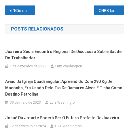
Navegação
‘Não condena, mas traz dificuldades’, diz Lídice da Mata sobre retirada da pré-candidatura de Wagner
CNBB lançará a Campanha da Fraternidade de 2022 na quarta-feira (2)
de
POSTS RELACIONADOS
Post
Juazeiro Sedia Encontro Regional De Discussão Sobre Saúde
Do Trabalhador
1 de dezembro de 2023
Luiz Washington
Avião Da Igreja Quadrangular, Apreendido Com 290 Kg De
Maconha, Era Usado Pelo Tio De Damares Alves E Tinha Como
Destino Petrolina
30 de maio de 2023
Luiz Washington
Outras Cidades
Sobradinho
Avanço: Sobradinho Comemora
Josué Da Jotarte Poderá Ser O Futuro Prefeito De Juazeiro
Resultados Do IDEB 2025 Que
Casa Nova
Cidades
12 de fevereiro de 2024
Luiz Washington
Outras Cidades
Petrolina