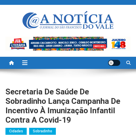
Skip
to
content
A Noticia Do Vale
Blog de Noticias do Vale do São Francisco é Região
Secretaria De Saúde De
Sobradinho Lança Campanha De
Incentivo À Imunização Infantil
Contra A Covid-19
Cidades
Sobradinho