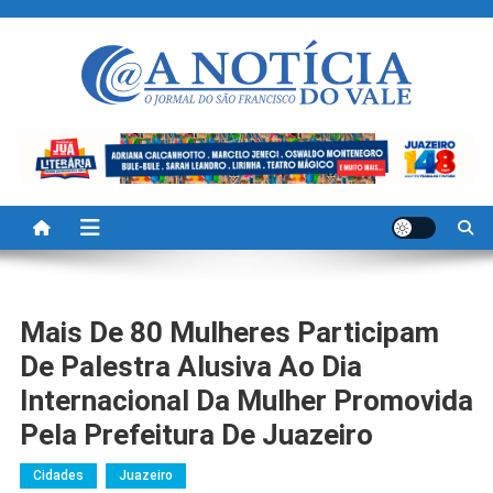
Skip
to
content
A Noticia Do Vale
Blog de Noticias do Vale do São Francisco é Região
Mais De 80 Mulheres Participam
De Palestra Alusiva Ao Dia
Internacional Da Mulher Promovida
Pela Prefeitura De Juazeiro
Cidades
Juazeiro