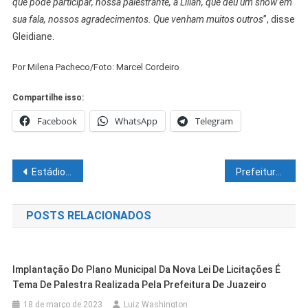
que pôde participar, nossa palestrante, a Lilian, que deu um show em
sua fala, nossos agradecimentos. Que venham muitos outros
”, disse
Gleidiane.
Por Milena Pacheco/Foto: Marcel Cordeiro
Compartilhe isso:
Facebook
WhatsApp
Telegram
Navegação
Estádio Adauto Moraes está pronto para receber partida entre Juazeirense e Vasco
Prefeitura revitaliza sinalização de pontos de mototáxi em Juazeiro
de
POSTS RELACIONADOS
Post
Implantação Do Plano Municipal Da Nova Lei De Licitações É
Tema De Palestra Realizada Pela Prefeitura De Juazeiro
18 de março de 2023
Luiz Washington