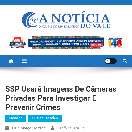
Skip
to
content
A Noticia Do Vale
Blog de Noticias do Vale do São Francisco é Região
SSP Usará Imagens De Câmeras
Privadas Para Investigar E
Prevenir Crimes
Cidades
Outras Cidades
Luiz Washington
10 De Março De 2022