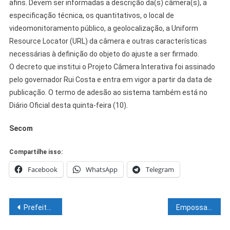
afins. Devem ser informadas a descrição da(s) câmera(s), a
especificação técnica, os quantitativos, o local de
videomonitoramento público, a geolocalização, a Uniform
Resource Locator (URL) da câmera e outras características
necessárias à definição do objeto do ajuste a ser firmado.
O decreto que institui o Projeto Câmera Interativa foi assinado
pelo governador Rui Costa e entra em vigor a partir da data de
publicação. O termo de adesão ao sistema também está no
Diário Oficial desta quinta-feira (10).
Secom
Compartilhe isso:
Facebook
WhatsApp
Telegram
Navegação
Prefeitura de Juazeiro estende autorização para circulação de veículos de mototaxistas e moto-entregadores de 2013 a 2015
Empossado Novo Conselho Municipal de Cultura de Sento-Sé
de