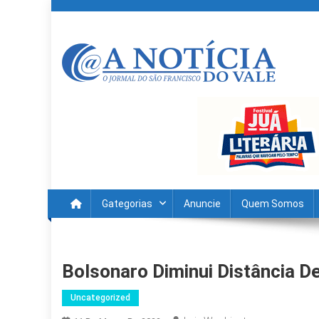
Skip
to
content
A Noticia Do Vale
Blog de Noticias do Vale do São Francisco é Região
Gategorias
Anuncie
Quem Somos
Bolsonaro Diminui Distância D
Uncategorized