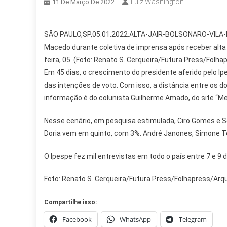
Luiz Washington
11 De Março De 2022
SÃO PAULO,SP,05.01.2022:ALTA-JAIR-BOLSONARO-VILA-NO
Macedo durante coletiva de imprensa após receber alta d
feira, 05. (Foto: Renato S. Cerqueira/Futura Press/Folha
Em 45 dias, o crescimento do presidente aferido pelo I
das intenções de voto. Com isso, a distância entre os do
informação é do colunista Guilherme Amado, do site “Me
Nesse cenário, em pesquisa estimulada, Ciro Gomes e S
Doria vem em quinto, com 3%. André Janones, Simone 
O Ipespe fez mil entrevistas em todo o país entre 7 e 9 
Foto: Renato S. Cerqueira/Futura Press/Folhapress/Arq
Compartilhe isso:
Facebook
WhatsApp
Telegram