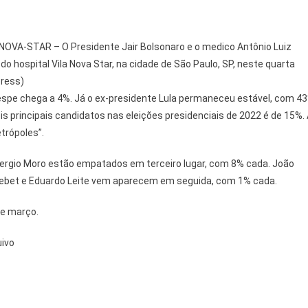
VA-STAR – O Presidente Jair Bolsonaro e o medico Antônio Luiz
o hospital Vila Nova Star, na cidade de São Paulo, SP, neste quarta
press)
pespe chega a 4%. Já o ex-presidente Lula permaneceu estável, com 4
is principais candidatos nas eleições presidenciais de 2022 é de 15%.
trópoles”.
ergio Moro estão empatados em terceiro lugar, com 8% cada. João
Tebet e Eduardo Leite vem aparecem em seguida, com 1% cada.
de março.
uivo