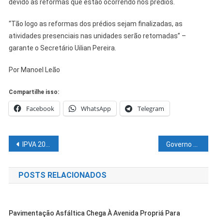
devido às reformas que estão ocorrendo nos prédios.
“Tão logo as reformas dos prédios sejam finalizadas, as
atividades presenciais nas unidades serão retomadas” –
garante o Secretário Uilian Pereira.
Por Manoel Leão
Compartilhe isso:
Facebook
WhatsApp
Telegram
Navegação
IPVA 2022 ainda pode ser pago com 10% de desconto
Governo da Bahia realizará 79 mil cirurgias eletivas em até três meses
de
POSTS RELACIONADOS
Post
Pavimentação Asfáltica Chega À Avenida Propriá Para