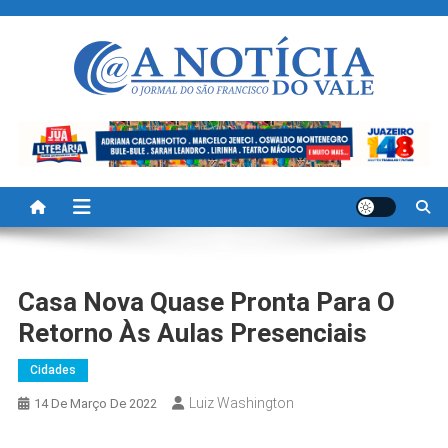
Skip
to
content
A Noticia Do Vale
Blog de Noticias do Vale do São Francisco é Região
Casa Nova Quase Pronta Para O
Retorno Às Aulas Presenciais
Cidades
Luiz Washington
14 De Março De 2022