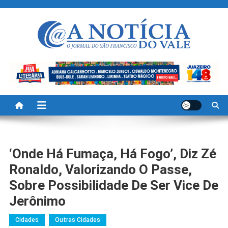
Skip
to
content
A Noticia Do Vale
Blog de Noticias do Vale do São Francisco é Região
‘Onde Há Fumaça, Há Fogo’, Diz Zé
Ronaldo, Valorizando O Passe,
Sobre Possibilidade De Ser Vice De
Jerônimo
Cidades
Outras Cidades