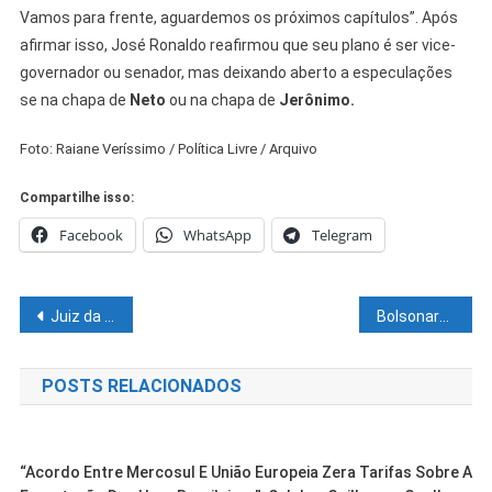
Vamos para frente, aguardemos os próximos capítulos”. Após
afirmar isso, José Ronaldo reafirmou que seu plano é ser vice-
governador ou senador, mas deixando aberto a especulações
se na chapa de
Neto
ou na chapa de
Jerônimo.
Foto: Raiane Veríssimo / Política Livre / Arquivo
Compartilhe isso:
Facebook
WhatsApp
Telegram
Navegação
Juiz da 8ª Vara Pública da Fazenda em Salvador, determina o bloqueio de um milhão de Reais da Prefeitura de Remanso.
Bolsonaro é recepcionado por apoiadores na Osid; Queiroga diz que Santa Dulce aprovaria gestão
de
POSTS RELACIONADOS
Post
“Acordo Entre Mercosul E União Europeia Zera Tarifas Sobre A