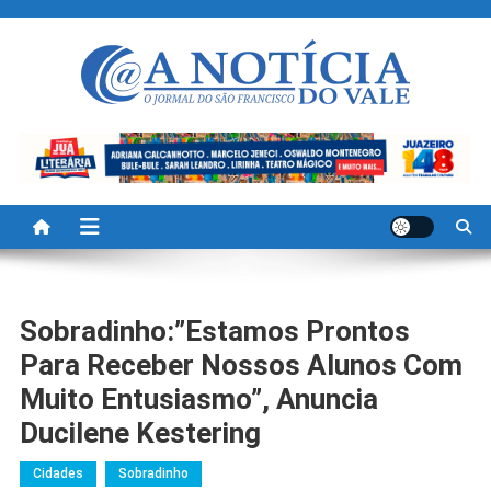
Skip
to
content
A Noticia Do Vale
Blog de Noticias do Vale do São Francisco é Região
Sobradinho:”Estamos Prontos
Para Receber Nossos Alunos Com
Muito Entusiasmo”, Anuncia
Ducilene Kestering
Cidades
Sobradinho