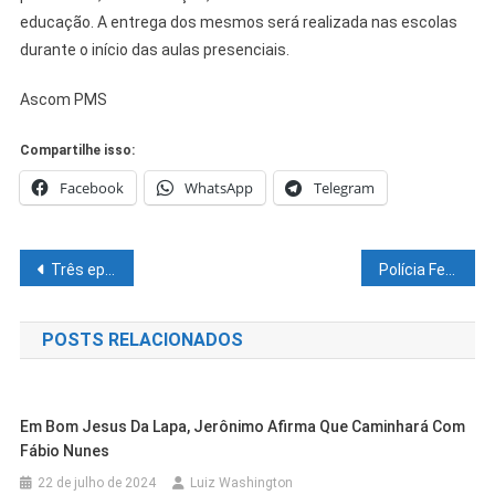
educação. A entrega dos mesmos será realizada nas escolas
durante o início das aulas presenciais.
Ascom PMS
Compartilhe isso:
Facebook
WhatsApp
Telegram
Navegação
Três episódios e um discurso que opuseram Rui e Wagner…
Polícia Federal investiga fraudes no auxílio emergencial
de
POSTS RELACIONADOS
Post
Em Bom Jesus Da Lapa, Jerônimo Afirma Que Caminhará Com
Fábio Nunes
22 de julho de 2024
Luiz Washington