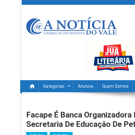
Skip
to
content
A Noticia Do Vale
Blog de Noticias do Vale do São Francisco é Região
Gategorias
Anuncie
Quem Somos
Facape É Banca Organizadora 
Secretaria De Educação De Pet