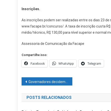
Inscrições.
As inscrições podem ser realizadas entre os dias 23 de 
www.facape.br/concurso/. A taxa de inscrição custa R$ 1
médio/técnico, R$ 130,00 para nível superior e normal mé
Assessoria de Comunicação da Facape
Compartilhe isso:
Facebook
WhatsApp
Telegram
Navegação
Governadores decidem prorrogar congelamento do ICMS sobre combustivel por 90 dias
de
POSTS RELACIONADOS
Post