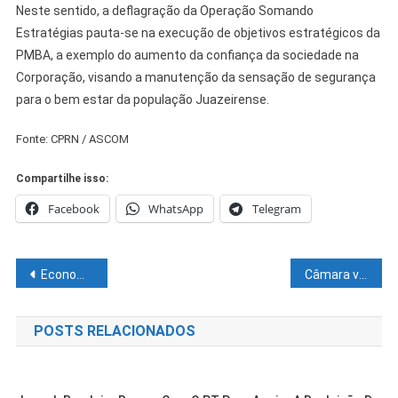
Neste sentido, a deflagração da Operação Somando
Estratégias pauta-se na execução de objetivos estratégicos da
PMBA, a exemplo do aumento da confiança da sociedade na
Corporação, visando a manutenção da sensação de segurança
para o bem estar da população Juazeirense.
Fonte: CPRN / ASCOM
Compartilhe isso:
Facebook
WhatsApp
Telegram
Navegação
Economia industrial da Bahia deve ser aquecida com redução do IPI
Câmara vota projeto que concede reajuste dos servidores municipais
de
POSTS RELACIONADOS
Post