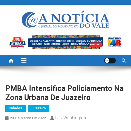
Skip
to
content
A Noticia Do Vale
Blog de Noticias do Vale do São Francisco é Região
PMBA Intensifica Policiamento Na
Zona Urbana De Juazeiro
Cidades
Juazeiro
Luiz Washington
23 De Março De 2022