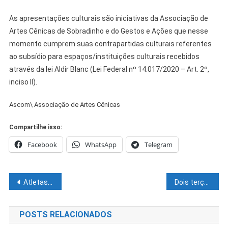
As apresentações culturais são iniciativas da Associação de
Artes Cênicas de Sobradinho e do Gestos e Ações que nesse
momento cumprem suas contrapartidas culturais referentes
ao subsídio para espaços/instituições culturais recebidos
através da lei Aldir Blanc (Lei Federal nº 14.017/2020 – Art. 2º,
inciso II).
Ascom\ Associação de Artes Cênicas
Compartilhe isso:
Facebook
WhatsApp
Telegram
Navegação
Atletas baianos das artes marciais viajam para classificatórias nacionais
Dois terços dos brasileiros avaliam que Brasil está no rumo errado
de
POSTS RELACIONADOS
Post