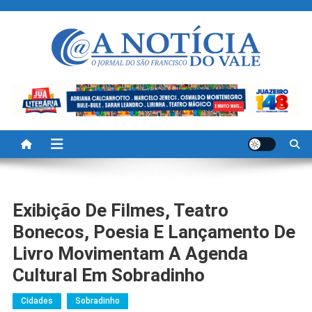
Skip
to
content
A Noticia Do Vale
Blog de Noticias do Vale do São Francisco é Região
Exibição De Filmes, Teatro
Bonecos, Poesia E Lançamento De
Livro Movimentam A Agenda
Cultural Em Sobradinho
Cidades
Sobradinho