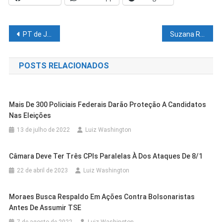
Navegação
PT de Juazeiro deve expulsar dois vereadores por praticar infidelidade
Suzana Ramos recebe ministros em Juazeiro e celebra garantia da retomada das obras da Travessia Urbana
de
POSTS RELACIONADOS
Post
Mais De 300 Policiais Federais Darão Proteção A Candidatos
Nas Eleições
13 de julho de 2022
Luiz Washington
Câmara Deve Ter Três CPIs Paralelas À Dos Ataques De 8/1
22 de abril de 2023
Luiz Washington
Moraes Busca Respaldo Em Ações Contra Bolsonaristas
Cidades
Petrolina
Antes De Assumir TSE
Cidades
Petrolina
Cidades
Outras Cidades