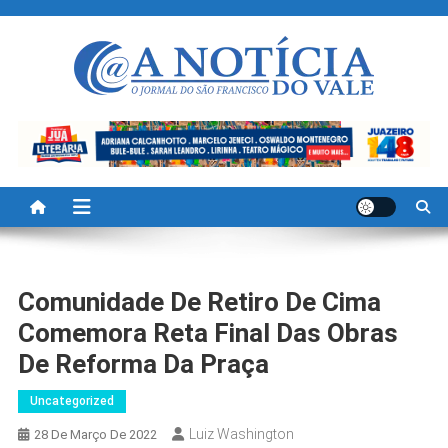
Skip
to
content
A Noticia Do Vale
Blog de Noticias do Vale do São Francisco é Região
Comunidade De Retiro De Cima
Comemora Reta Final Das Obras
De Reforma Da Praça
Uncategorized
Luiz Washington
28 De Março De 2022