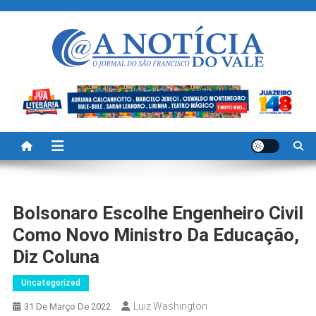
Skip
to
content
A Noticia Do Vale
Blog de Noticias do Vale do São Francisco é Região
Bolsonaro Escolhe Engenheiro Civil
Como Novo Ministro Da Educação,
Diz Coluna
Uncategorized
Luiz Washington
31 De Março De 2022