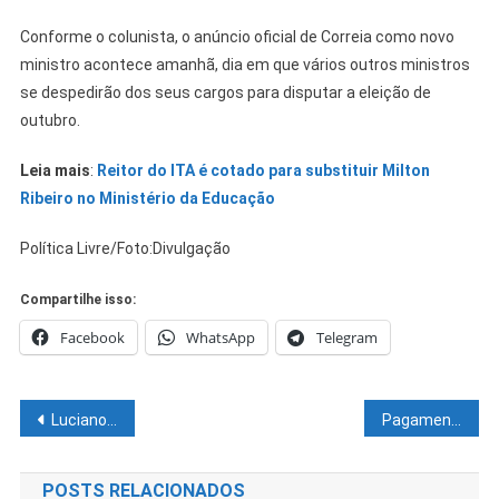
Conforme o colunista, o anúncio oficial de Correia como novo
ministro acontece amanhã, dia em que vários outros ministros
se despedirão dos seus cargos para disputar a eleição de
outubro.
Leia mais
:
Reitor do ITA é cotado para substituir Milton
Ribeiro no Ministério da Educação
Política Livre/Foto:Divulgação
Compartilhe isso:
Facebook
WhatsApp
Telegram
Navegação
Luciano Hang anuncia desistência de candidatura ao Senado
Pagamento do IPVA para veículos com placas de final 1 é prorrogado para 4 de abril
de
POSTS RELACIONADOS