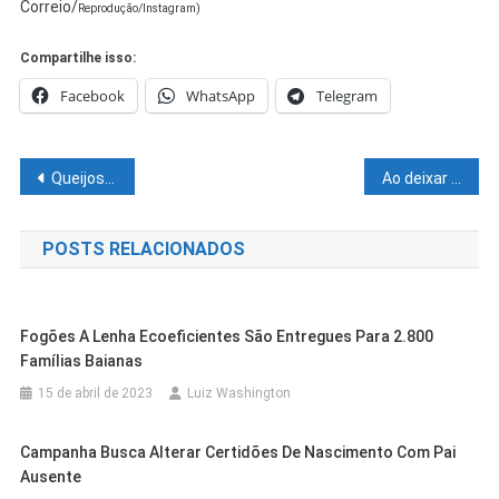
Correio/
Reprodução/Instagram)
Compartilhe isso:
Facebook
WhatsApp
Telegram
Navegação
Queijos e hamburgueres fermentados fazem sucesso no Vale do São Francisco
Ao deixar governo do RS, Eduardo Leite retoma fala sobre presença política
de
POSTS RELACIONADOS
Post
Fogões A Lenha Ecoeficientes São Entregues Para 2.800
Famílias Baianas
15 de abril de 2023
Luiz Washington
Campanha Busca Alterar Certidões De Nascimento Com Pai
Ausente