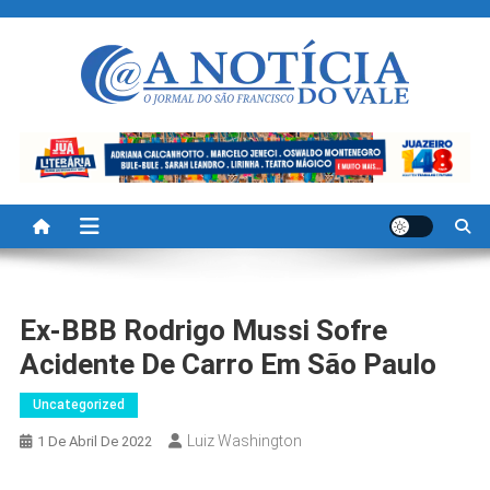
Skip
to
content
A Noticia Do Vale
Blog de Noticias do Vale do São Francisco é Região
Ex-BBB Rodrigo Mussi Sofre
Acidente De Carro Em São Paulo
Uncategorized
Luiz Washington
1 De Abril De 2022