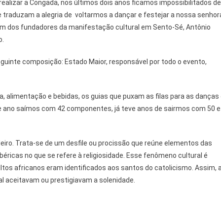
 realizar a Congada, nos últimos dois anos ficamos impossibilitados de
ue traduzam a alegria de voltarmos a dançar e festejar a nossa senhor
 um dos fundadores da manifestação cultural em Sento-Sé, Antônio
o.
uinte composição: Estado Maior, responsável por todo o evento,
a, alimentação e bebidas, os guias que puxam as filas para as danças
se ano saímos com 42 componentes, já teve anos de sairmos com 50 e
leiro. Trata-se de um desfile ou procissão que reúne elementos das
ibéricas no que se refere à religiosidade. Esse fenômeno cultural é
ltos africanos eram identificados aos santos do catolicismo. Assim, 
al aceitavam ou prestigiavam a solenidade.