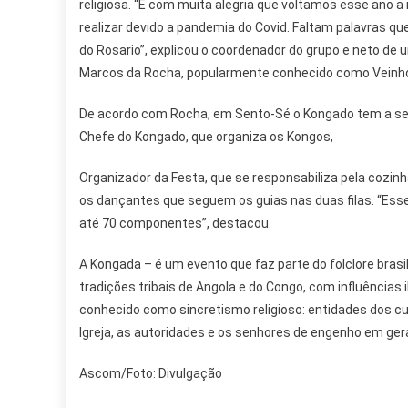
religiosa. “É com muita alegria que voltamos esse ano a
realizar devido a pandemia do Covid. Faltam palavras q
do Rosario”, explicou o coordenador do grupo e neto de
Marcos da Rocha, popularmente conhecido como Veinh
De acordo com Rocha, em Sento-Sé o Kongado tem a seg
Chefe do Kongado, que organiza os Kongos,
Organizador da Festa, que se responsabiliza pela cozinh
os dançantes que seguem os guias nas duas filas. “Es
até 70 componentes”, destacou.
A Kongada – é um evento que faz parte do folclore brasi
tradições tribais de Angola e do Congo, com influências 
conhecido como sincretismo religioso: entidades dos cu
Igreja, as autoridades e os senhores de engenho em ger
Ascom/Foto: Divulgação