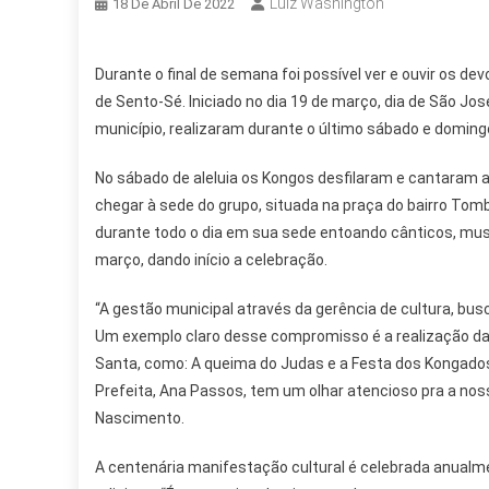
Luiz Washington
18 De Abril De 2022
Durante o final de semana foi possível ver e ouvir os d
de Sento-Sé. Iniciado no dia 19 de março, dia de São Jo
município, realizaram durante o último sábado e domingo 
No sábado de aleluia os Kongos desfilaram e cantaram 
chegar à sede do grupo, situada na praça do bairro Tomb
durante todo o dia em sua sede entoando cânticos, music
março, dando início a celebração.
“A gestão municipal através da gerência de cultura, bus
Um exemplo claro desse compromisso é a realização 
Santa, como: A queima do Judas e a Festa dos Kongados
Prefeita, Ana Passos, tem um olhar atencioso pra a nos
Nascimento.
A centenária manifestação cultural é celebrada anualm