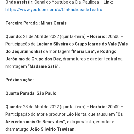
Onde assistir:
Canal do Youtube da Cia. Paulicea –
Link:
https://www.youtube.com/c/CiaPauliceadeTeatro
Terceira Parada : Minas Gerais
Quando:
21 de Abril de 2022 (quinta-feira)
– Horário:
20h00 –
Participação de
Luciano Silveira
do
Grupo Ícaros do Vale (Vale
do Jequitinhonha)
da montagem
“Maria Lira”,
e
Rodrigo
Jerônimo
do
Grupo dos Dez
, dramaturgo e diretor teatral na
montagem
“Madame Satã”.
Próxima ação:
Quarta Parada: São Paulo
Quando:
28 de Abril de 2022 (quinta-feira)
– Horário:
20h00 –
Participação do ator e produtor
Léo Horta
, que atuou em
“Os
Azeredos mais Os Benevides”,
e do jornalista, escritor e
dramaturgo
João Silvério Trevisan.