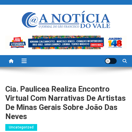
Skip
to
content
A Noticia Do Vale
Blog de Noticias do Vale do São Francisco é Região
Cia. Paulicea Realiza Encontro
Virtual Com Narrativas De Artistas
De Minas Gerais Sobre João Das
Neves
Uncategorized