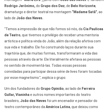
Rodrigo Jerônimo,
do
Grupo dos Dez
, de
Belo Horizonte
,
dramaturgo e diretor teatral na montagem
“Madame Satã”
, ao
lado de
João das Neves.
“Temos a impressão de que não fomos só nós, da
Cia Paulicea
de Teatro
, que tivemos o privilégio de receber uma mentoria
artística e política vinda do João, além da relação afetiva com
sua vida e trabalho. Ele foi construindo laços durante sua
trajetória que, de muitas formas, transformaram a vida das
pessoas através da arte. Ele literalmente afetava as pessoas
no sentido de movimentá-las. Todas essas pessoas
convidadas para participar dessa série de lives foram tocadas
por esse magnetismo.”, explica o grupo.
Um dos fundadores do
Grupo Opinião
, ao lado de
Ferreira
Gullar, Vianinha
e outros nomes importantes do teatro
brasileiro,
João das Neves
foi um encenador e pensador do
teatro contemporâneo da
América L
atina
, que deixou como