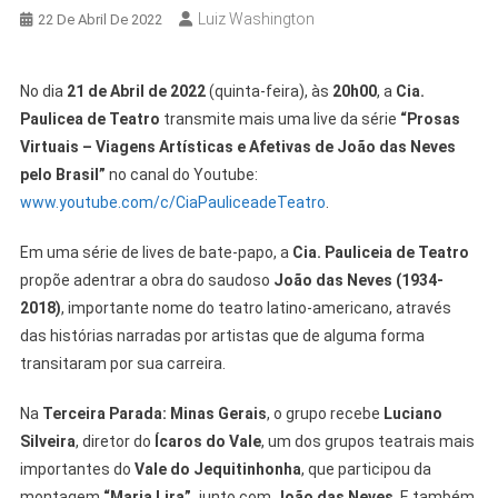
Luiz Washington
22 De Abril De 2022
No dia
21 de Abril de 2022
(quinta-feira), às
20h00
, a
Cia.
Paulicea de Teatro
transmite mais uma live da série
“Prosas
Virtuais – Viagens Artísticas e Afetivas de João das Neves
pelo Brasil”
no canal do Youtube:
www.youtube.com/c/CiaPauliceadeTeatro
.
Em uma série de lives de bate-papo, a
Cia. Pauliceia de Teatro
propõe adentrar a obra do saudoso
João das Neves (1934-
2018)
, importante nome do teatro latino-americano, através
das histórias narradas por artistas que de alguma forma
transitaram por sua carreira.
Na
Terceira Parada: Minas Gerais
, o grupo recebe
Luciano
Silveira
, diretor
do
Ícaros do Vale
, um dos grupos teatrais mais
importantes do
Vale do Jequitinhonha
, que participou
da
montagem
“Maria Lira”,
junto com
João das Neves
. E também