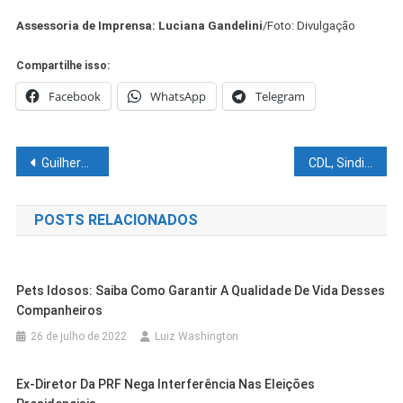
Assessoria de Imprensa: Luciana Gandelini
/Foto: Divulgação
Compartilhe isso:
Facebook
WhatsApp
Telegram
Navegação
Guilherme Coelho comemora o envio de 24 navios com fertilizantes russos para o Brasil
CDL, Sindilojas e Prefeitura discutem melhorias para o comércio de Petrolina
de
POSTS RELACIONADOS
Post
Pets Idosos: Saiba Como Garantir A Qualidade De Vida Desses
Companheiros
26 de julho de 2022
Luiz Washington
Ex-Diretor Da PRF Nega Interferência Nas Eleições