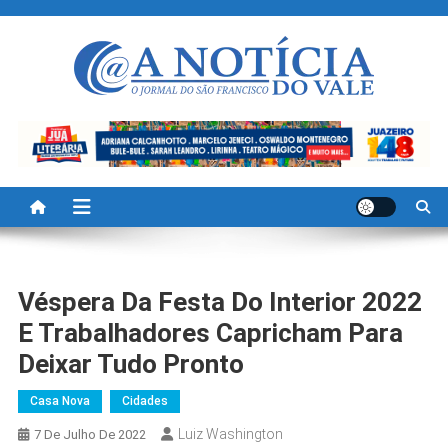
Skip
to
content
A Noticia Do Vale
Blog de Noticias do Vale do São Francisco é Região
Véspera Da Festa Do Interior 2022
E Trabalhadores Capricham Para
Deixar Tudo Pronto
Casa Nova
Cidades
Luiz Washington
7 De Julho De 2022