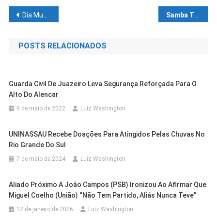
Navegação
Dia Mundial do Chocolate: saiba como consumir o doce de forma saudável
Samba Trator inicia o segundo semestre do ano com maratona de shows
de
POSTS RELACIONADOS
Post
Guarda Civil De Juazeiro Leva Segurança Reforçada Para O
Alto Do Alencar
9 de maio de 2022
Luiz Washington
UNINASSAU Recebe Doações Para Atingidos Pelas Chuvas No
Rio Grande Do Sul
7 de maio de 2024
Luiz Washington
Aliado Próximo A João Campos (PSB) Ironizou Ao Afirmar Que
Casa Nova
Cidades
Miguel Coelho (União) “não Tem Partido, Aliás Nunca Teve”
Casa Nova
Cidades
Programa Farmácia Em Todo Lugar
Cidades
Petrolina
12 de janeiro de 2026
Luiz Washington
Prefeitura De Casa Nova Promove