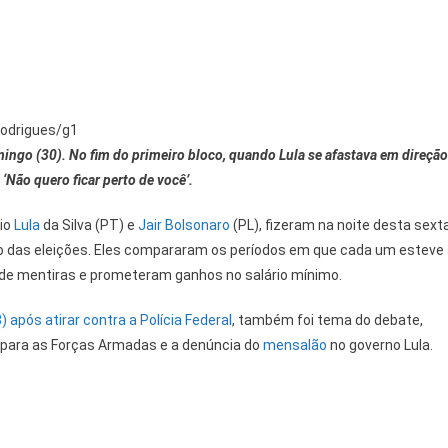
Rodrigues/g1
ingo (30). No fim do primeiro bloco, quando Lula se afastava em direção
 ‘Não quero ficar perto de você’.
cio
Lula
da Silva (PT) e
Jair Bolsonaro
(PL), fizeram na noite desta sext
rno das eleições. Eles compararam os períodos em que cada um esteve
 de mentiras e prometeram ganhos no salário mínimo.
 após atirar contra a Polícia Federal
, também foi tema do debate,
para as Forças Armadas e a denúncia do
mensalão
no governo Lula.