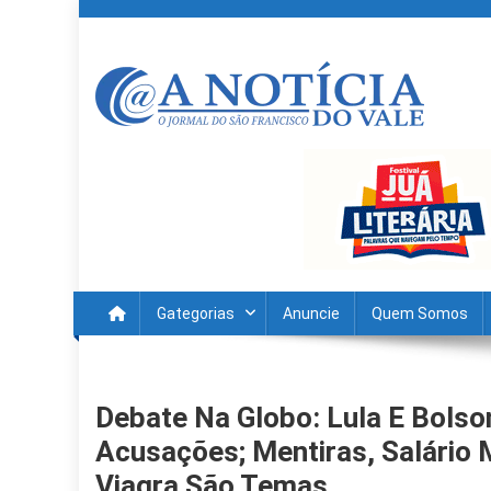
Skip
to
content
A Noticia Do Vale
Blog de Noticias do Vale do São Francisco é Região
Gategorias
Anuncie
Quem Somos
Debate Na Globo: Lula E Bol
Acusações; Mentiras, Salário 
Viagra São Temas