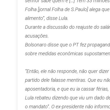
senhor sabe quem é […] Tem 33 milhões
Folha [jornal Folha de S.Paulo] alega 
alimento”, disse Lula.
Durante a discussão do reajuste do sal
acusações.
Bolsonaro disse que o PT fez propagand
sobre medidas econômicas supostament
“Então, ele não responde, não quer dize
partido dele falasse mentiras. Que eu não
aposentadoria, e que eu ia cassar férias,
Lula rebateu dizendo que viu um dado de
o mandato”. O ex-presidente não informo