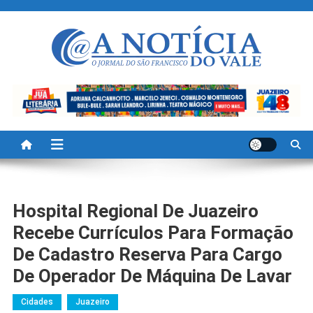
Skip
to
content
A Noticia Do Vale
Blog de Noticias do Vale do São Francisco é Região
Hospital Regional De Juazeiro
Recebe Currículos Para Formação
De Cadastro Reserva Para Cargo
De Operador De Máquina De Lavar
Cidades
Juazeiro