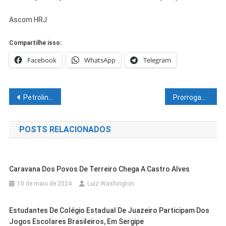
Ascom HRJ
Compartilhe isso:
Facebook
WhatsApp
Telegram
Navegação
Petrolina inicia Campanha Nacional de Vacinação contra a Poliomielite
Prorrogada em Juazeiro, as inscrições para o Casamento Coletivo até 31 de maio
de
POSTS RELACIONADOS
Post
Caravana Dos Povos De Terreiro Chega A Castro Alves
10 de maio de 2024
Luiz Washington
Estudantes De Colégio Estadual De Juazeiro Participam Dos
Jogos Escolares Brasileiros, Em Sergipe