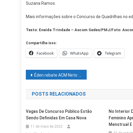
Suzana Ramos.
Mais informações sobre o Concurso de Quadrilhas no edita
Texto: Eneida Trindade – Ascom Sedes/PMJ/Foto: Asc
Compartilhe isso:
Facebook
WhatsApp
Telegram
Navegação
Éden rebate ACM Neto: “É por essa postura que ele tem a liderança como oposição questionada”
de
POSTS RELACIONADOS
Post
Vagas De Concurso Público Estão
No Interior 
Sendo Definidas Em Casa Nova
Feminino Ap
Menstrual E
11 de maio de 2022