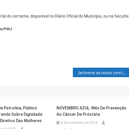
l do certame, disponível no Diário Oficial do Município, ou na Seculte
om/PMJ
Jerônimo se reúne com Lula e Camilo Santana para tratar de nova política de alfabetização
De Petrolina, Público
NOVEMBRO AZUL: Mês De Prevenção
rende Sobre Dignidade
Ao Câncer De Próstata
 Direitos Das Mulheres
6 de novembro de 2024