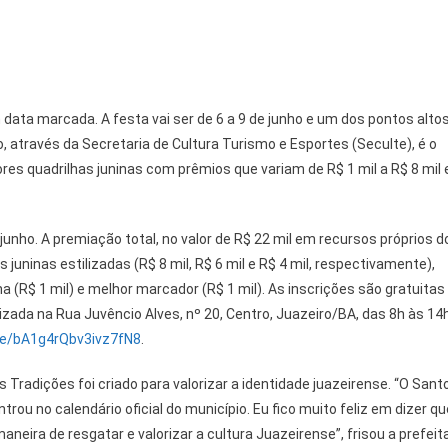
 data marcada. A festa vai ser de 6 a 9 de junho e um dos pontos alto
 através da Secretaria de Cultura Turismo e Esportes (Seculte), é o
es quadrilhas juninas com prêmios que variam de R$ 1 mil a R$ 8 mil 
junho. A premiação total, no valor de R$ 22 mil em recursos próprios d
 juninas estilizadas (R$ 8 mil, R$ 6 mil e R$ 4 mil, respectivamente),
 (R$ 1 mil) e melhor marcador (R$ 1 mil). As inscrições são gratuitas
zada na Rua Juvêncio Alves, nº 20, Centro, Juazeiro/BA, das 8h às 14h
gle/bA1g4rQbv3ivz7fN8
.
 Tradições foi criado para valorizar a identidade juazeirense. “O Sant
rou no calendário oficial do município. Eu fico muito feliz em dizer qu
eira de resgatar e valorizar a cultura Juazeirense”, frisou a prefeit