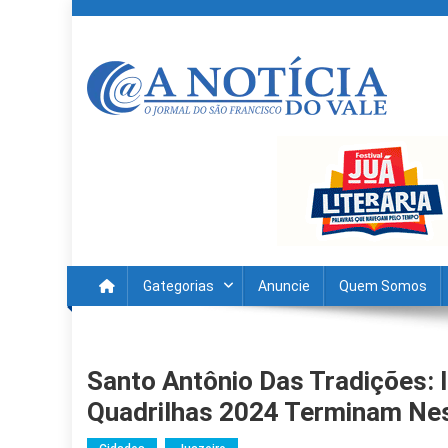
Skip
to
content
A Noticia Do Vale
Blog de Noticias do Vale do São Francisco é Região
Gategorias
Anuncie
Quem Somos
Santo Antônio Das Tradições: 
Quadrilhas 2024 Terminam Ne