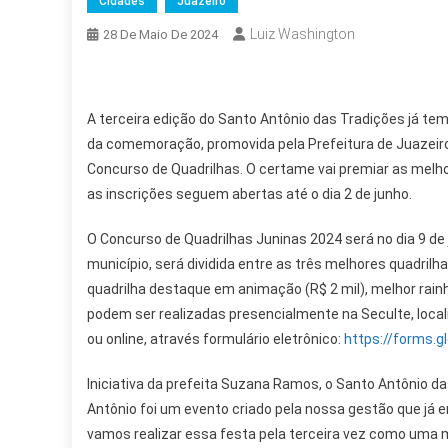
Cidades
Juazeiro
Luiz Washington
28 De Maio De 2024
A terceira edição do Santo Antônio das Tradições já tem
da comemoração, promovida pela Prefeitura de Juazeiro,
Concurso de Quadrilhas. O certame vai premiar as melhor
as inscrições seguem abertas até o dia 2 de junho.
O Concurso de Quadrilhas Juninas 2024 será no dia 9 de 
município, será dividida entre as três melhores quadrilhas
quadrilha destaque em animação (R$ 2 mil), melhor rainha
podem ser realizadas presencialmente na Seculte, locali
ou online, através formulário eletrônico:
https://forms.
Iniciativa da prefeita Suzana Ramos, o Santo Antônio das
Antônio foi um evento criado pela nossa gestão que já ent
vamos realizar essa festa pela terceira vez como uma man