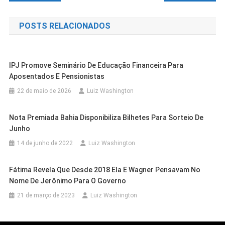
de
POSTS RELACIONADOS
Post
IPJ Promove Seminário De Educação Financeira Para
Aposentados E Pensionistas
22 de maio de 2026
Luiz Washington
Nota Premiada Bahia Disponibiliza Bilhetes Para Sorteio De
Junho
14 de junho de 2022
Luiz Washington
Fátima Revela Que Desde 2018 Ela E Wagner Pensavam No
Cidades
Outras Cidades
Nome De Jerônimo Para O Governo
Cidades
Outras Cidades
Exame Toxicológico Passa A Ser
Cidades
Outras Cidades
21 de março de 2023
Luiz Washington
Polícia Rodoviária Federal Segue
Outras Cidades
Salvador
Obrigatório Para Primeira CNH Nas
Seagri Lança Edital De Processo
Utilizando Drones Na Fiscalização Das
Revista Argentina Prepara
Categorias A E B Também Na Bahia
Seletivo Com 35 Vagas E Inscrições A
Cidades
Petrolina