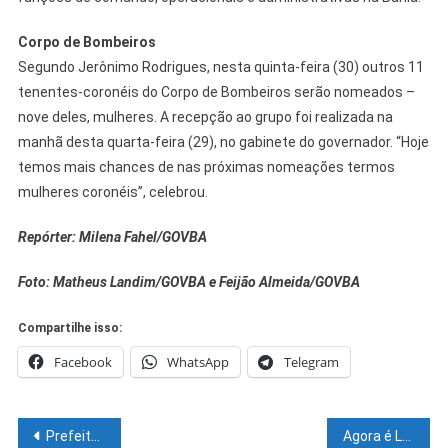
Corpo de Bombeiros
Segundo Jerônimo Rodrigues, nesta quinta-feira (30) outros 11
tenentes-coronéis do Corpo de Bombeiros serão nomeados –
nove deles, mulheres. A recepção ao grupo foi realizada na
manhã desta quarta-feira (29), no gabinete do governador. “Hoje
temos mais chances de nas próximas nomeações termos
mulheres coronéis”, celebrou.
Repórter: Milena Fahel/GOVBA
Foto: Matheus Landim/GOVBA e Feijão Almeida/GOVBA
Compartilhe isso:
Facebook
WhatsApp
Telegram
Navegação
Prefeitura de Juazeiro segue com mutirões de limpeza em diversos bairros da cidade
Agora é Lei: Bahia institui Programa de Incentivo à Pratica de Esporte para idosos