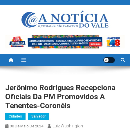
Skip
to
content
A Noticia Do Vale
Blog de Noticias do Vale do São Francisco é Região
Jerônimo Rodrigues Recepciona
Oficiais Da PM Promovidos A
Tenentes-Coronéis
Cidades
Salvador
Luiz Washington
30 De Maio De 2024