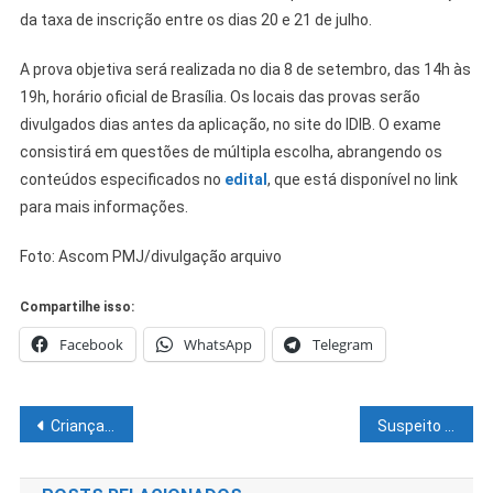
da taxa de inscrição entre os dias 20 e 21 de julho.
A prova objetiva será realizada no dia 8 de setembro, das 14h às
19h, horário oficial de Brasília. Os locais das provas serão
divulgados dias antes da aplicação, no site do IDIB. O exame
consistirá em questões de múltipla escolha, abrangendo os
conteúdos especificados no
edital
, que está disponível no link
para mais informações.
Foto: Ascom PMJ/divulgação arquivo
Compartilhe isso:
Facebook
WhatsApp
Telegram
Navegação
Crianças atendidas pelo Cerpris se divertem em arraiá realizado pela Prefeitura de Juazeiro
Suspeito de sequestrar e manter ex-namorada em cárcere privado no PI é preso em Juazeiro
de