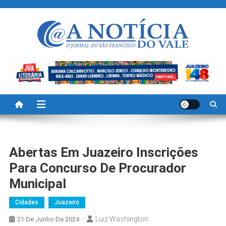
Skip
to
content
A Noticia Do Vale
Blog de Noticias do Vale do São Francisco é Região
Abertas Em Juazeiro Inscrições
Para Concurso De Procurador
Municipal
Cidades
Juazeiro
Luiz Washington
21 De Junho De 2024