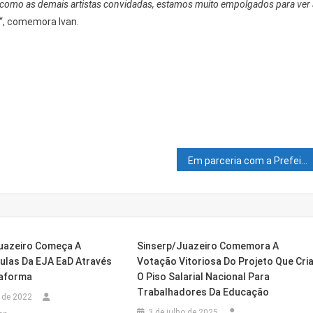
m como as demais artistas convidadas, estamos muito empolgados para ver 
“, comemora Ivan.
Em parceria com a Prefeitura, Juazeiro ganha União Juazeirense para fortalecimento do Atletismo
uazeiro Começa A
Sinserp/Juazeiro Comemora A
Aulas Da EJA EaD Através
Votação Vitoriosa Do Projeto Que Cri
taforma
O Piso Salarial Nacional Para
Trabalhadores Da Educação
 de 2022
3 de julho de 2025