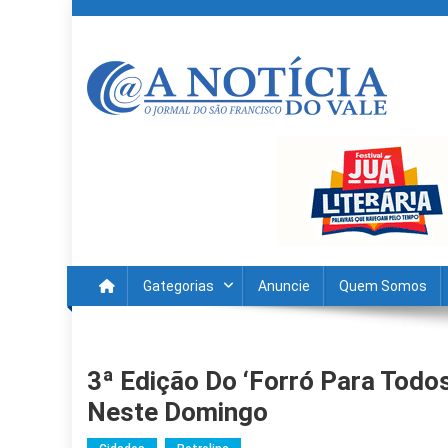
Skip
to
content
A Noticia Do Vale
Blog de Noticias do Vale do São Francisco é Região
Gategorias
Anuncie
Quem Somos
3ª Edição Do ‘Forró Para Todo
Neste Domingo