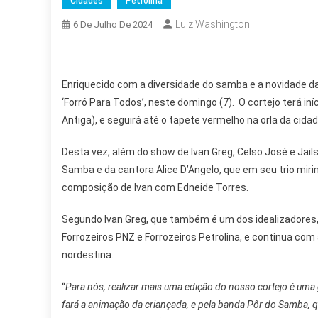
Cidades
Petrolina
Luiz Washington
6 De Julho De 2024
Enriquecido com a diversidade do samba e a novidade da 
‘Forró Para Todos’, neste domingo (7). O cortejo terá i
Antiga), e seguirá até o tapete vermelho na orla da cidad
Desta vez, além do show de Ivan Greg, Celso José e Ja
Samba e da cantora Alice D’Angelo, que em seu trio mirim
composição de Ivan com Edneide Torres.
Segundo Ivan Greg, que também é um dos idealizadores,
Forrozeiros PNZ e Forrozeiros Petrolina, e continua com
nordestina.
“
Para nós, realizar mais uma edição do nosso cortejo é um
fará a animação da criançada, e pela banda Pôr do Samba, que