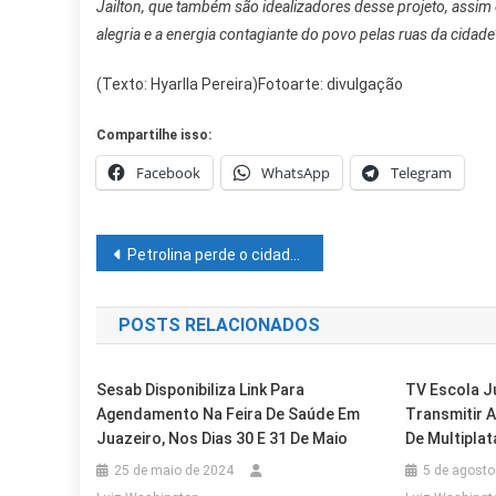
Jailton, que também são idealizadores desse projeto, assi
alegria e a energia contagiante do povo pelas ruas da cidade
(Texto: Hyarlla Pereira)Fotoarte: divulgação
Compartilhe isso:
Facebook
WhatsApp
Telegram
Navegação
Petrolina perde o cidadão Olegário Lacerda
de
POSTS RELACIONADOS
Post
Sesab Disponibiliza Link Para
TV Escola J
Agendamento Na Feira De Saúde Em
Transmitir 
Juazeiro, Nos Dias 30 E 31 De Maio
De Multipla
25 de maio de 2024
5 de agosto