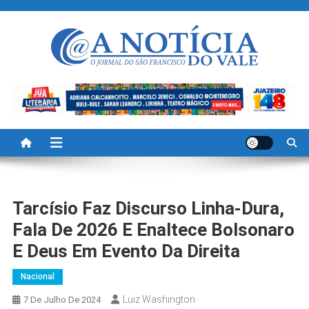
Skip
to
content
A Noticia Do Vale
Blog de Noticias do Vale do São Francisco é Região
Tarcísio Faz Discurso Linha-Dura,
Fala De 2026 E Enaltece Bolsonaro
E Deus Em Evento Da Direita
Nacional
Luiz Washington
7 De Julho De 2024