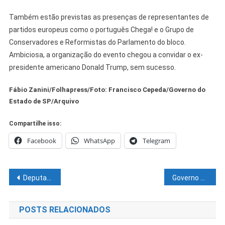
Também estão previstas as presenças de representantes de
partidos europeus como o português Chega! e o Grupo de
Conservadores e Reformistas do Parlamento do bloco.
Ambiciosa, a organização do evento chegou a convidar o ex-
presidente americano Donald Trump, sem sucesso.
Fábio Zanini/Folhapress/Foto: Francisco Cepeda/Governo do
Estado de SP/Arquivo
Compartilhe isso:
Facebook
WhatsApp
Telegram
Navegação
Deputados que miram sucessão de Lira organizam festas para consolidar candidaturas
Governo cogita cobrar de alunos ricos em federais e mudar Fundeb
de
POSTS RELACIONADOS
Post