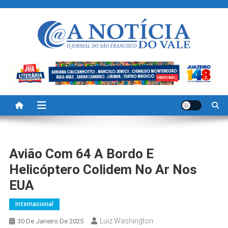
Skip
to
content
A Noticia Do Vale
Blog de Noticias do Vale do São Francisco é Região
Avião Com 64 A Bordo E
Helicóptero Colidem No Ar Nos
EUA
Internacional
Luiz Washington
30 De Janeiro De 2025