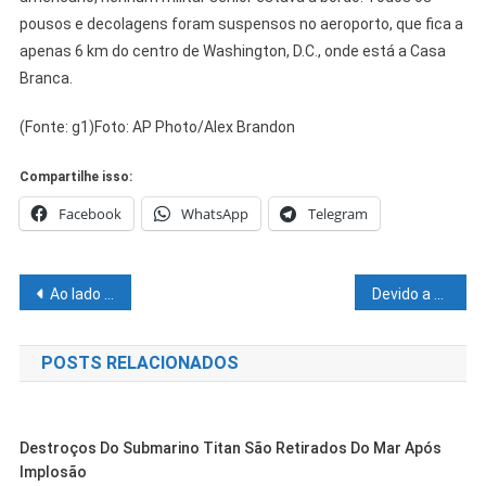
pousos e decolagens foram suspensos no aeroporto, que fica a
apenas 6 km do centro de Washington, D.C., onde está a Casa
Branca.
(Fonte: g1)Foto: AP Photo/Alex Brandon
Compartilhe isso:
Facebook
WhatsApp
Telegram
Navegação
Ao lado do ministro Renan Filho, Larissa Moraes acompanha vistoria das obras da Ponte Picolé em Juazeiro
Devido a obras da Travessia em Juazeiro, Feira de Orgânicos na Orla II tem novo acesso lateral
de
POSTS RELACIONADOS
Post
Destroços Do Submarino Titan São Retirados Do Mar Após
Implosão