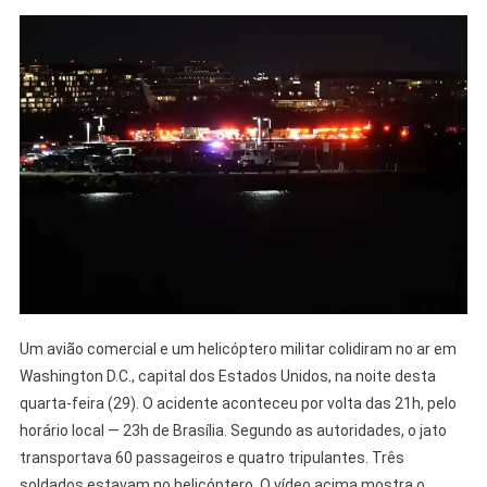
Um avião comercial e um helicóptero militar colidiram no ar em
Washington D.C., capital dos Estados Unidos, na noite desta
quarta-feira (29). O acidente aconteceu por volta das 21h, pelo
horário local — 23h de Brasília. Segundo as autoridades, o jato
transportava 60 passageiros e quatro tripulantes. Três
soldados estavam no helicóptero. O vídeo acima mostra o