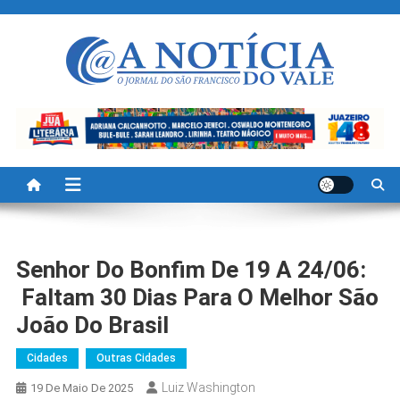
Skip
to
content
A Noticia Do Vale
Blog de Noticias do Vale do São Francisco é Região
Senhor Do Bonfim De 19 A 24/06:
Faltam 30 Dias Para O Melhor São
João Do Brasil
Cidades
Outras Cidades
Luiz Washington
19 De Maio De 2025