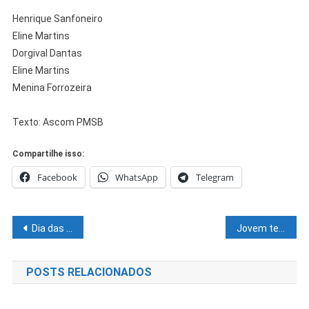
Henrique Sanfoneiro
Eline Martins
Dorgival Dantas
Eline Martins
Menina Forrozeira
Texto: Ascom PMSB
Compartilhe isso:
Facebook
WhatsApp
Telegram
Navegação
Dia das Mães em Juazeiro tem o melhor resultado dos últimos 5 anos, com aumento de 8% nas vendas, superando a inflação, aponta CDL.
Jovem tenta evitar que mãe fosse assinada pelo pai e acaba morta a tiros
de
POSTS RELACIONADOS
Post