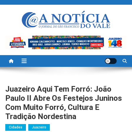
Skip
to
content
A Noticia Do Vale
Blog de Noticias do Vale do São Francisco é Região
Juazeiro Aqui Tem Forró: João
Paulo II Abre Os Festejos Juninos
Com Muito Forró, Cultura E
Tradição Nordestina
Cidades
Juazeiro