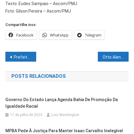
Texto: Eudes Sampaio – Ascom/PMJ
Foto: Gilson Pereira – Ascom/PMJ
Compartilhe isso:
Facebook
WhatsApp
Telegram
Navegação
Prefeitura de Juazeiro prorroga inscrições para Processo Seletivo da Educação
Otto Alencar critica fala de ACM Neto sobre Jerônimo Rodrigues: “Lapso verbal imperdoável”
de
POSTS RELACIONADOS
Post
Governo Do Estado Lança Agenda Bahia De Promoção Da
Igualdade Racial
17 de julho de 2023
Luiz Washington
MPBA Pede À Justiça Para Manter Isaac Carvalho Inelegível