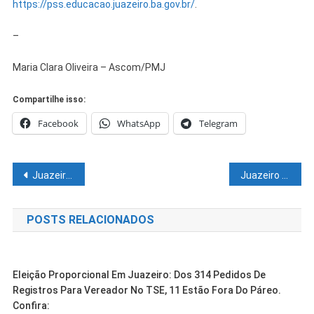
https://pss.educacao.juazeiro.ba.gov.br/
.
–
Maria Clara Oliveira – Ascom/PMJ
Compartilhe isso:
Facebook
WhatsApp
Telegram
Navegação
Juazeiro recebe etapa do Circuito Brasileiro de Aquathlon e reforça protagonismo no esporte nacional
Juazeiro Aqui tem Forró: João Paulo II abre os festejos juninos com muito forró, cultura e tradição nordestina
de
POSTS RELACIONADOS
Post
Eleição Proporcional Em Juazeiro: Dos 314 Pedidos De
Registros Para Vereador No TSE, 11 Estão Fora Do Páreo.
Confira: