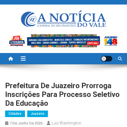
Skip
to
content
A Noticia Do Vale
Blog de Noticias do Vale do São Francisco é Região
Prefeitura De Juazeiro Prorroga
Inscrições Para Processo Seletivo
Da Educação
Cidades
Juazeiro
Luiz Washington
7 De Junho De 2026