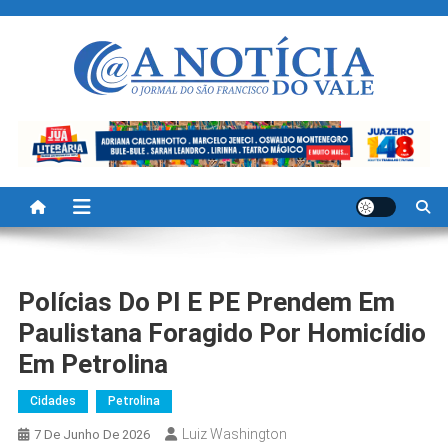
Skip
to
content
A Noticia Do Vale
Blog de Noticias do Vale do São Francisco é Região
Polícias Do PI E PE Prendem Em
Paulistana Foragido Por Homicídio
Em Petrolina
Cidades
Petrolina
Luiz Washington
7 De Junho De 2026