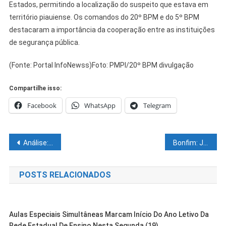
Estados, permitindo a localização do suspeito que estava em
território piauiense. Os comandos do 20º BPM e do 5º BPM
destacaram a importância da cooperação entre as instituições
de segurança pública.
(Fonte: Portal InfoNewss)Foto: PMPI/20º BPM divulgação
Compartilhe isso:
Facebook
WhatsApp
Telegram
Navegação
Análise: má pontaria atrapalha um Brasil que, entre erros e acertos, aumenta repertório para Copa
Bonfim: Jerônimo entrega pacote de ações em infraestrutura, saneamento e agricultura familiar
de
POSTS RELACIONADOS
Post
Aulas Especiais Simultâneas Marcam Início Do Ano Letivo Da
Rede Estadual De Ensino Nesta Segunda (19)