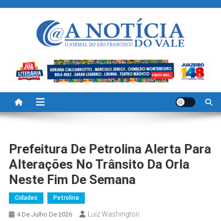
Skip
to
content
A Noticia Do Vale
Blog de Noticias do Vale do São Francisco é Região
Prefeitura De Petrolina Alerta Para
Alterações No Trânsito Da Orla
Neste Fim De Semana
Cidades
Petrolina
Luiz Washington
4 De Julho De 2026