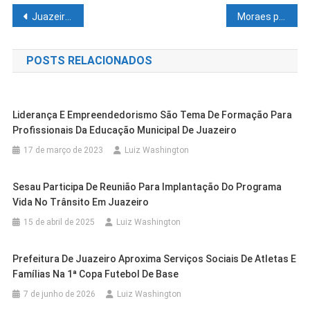
Navegação
Juazeiro recebe neste sábado (4) a 13ª Copa Brasil e as 5ª e 6ª etapas do Campeonato Baiano de Águas Abertas
Moraes prorroga prisão domiciliar de Bolsonaro e determina entrega de armas
de
POSTS RELACIONADOS
Post
Liderança E Empreendedorismo São Tema De Formação Para
Profissionais Da Educação Municipal De Juazeiro
17 de março de 2023
Luiz Washington
Sesau Participa De Reunião Para Implantação Do Programa
Vida No Trânsito Em Juazeiro
15 de abril de 2025
Luiz Washington
Prefeitura De Juazeiro Aproxima Serviços Sociais De Atletas E
Cidades
Outras Cidades
Famílias Na 1ª Copa Futebol De Base
Cidades
Outras Cidades
Exame Toxicológico Passa A Ser
Cidades
Outras Cidades
7 de junho de 2026
Luiz Washington
Polícia Rodoviária Federal Segue
Outras Cidades
Salvador
Obrigatório Para Primeira CNH Nas