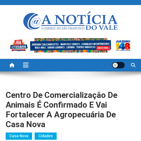
Skip
to
content
A Noticia Do Vale
Blog de Noticias do Vale do São Francisco é Região
Centro De Comercialização De
Animais É Confirmado E Vai
Fortalecer A Agropecuária De
Casa Nova
Casa Nova
Cidades