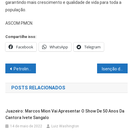
garantindo mais crescimento e qualidade de vida para toda a
população.
ASCOM PMCN.
Compartilhe isso:
Facebook
WhatsApp
Telegram
Navegação
Petrolina entra em fase de conclusão do primeiro Canil/Gatil Municipal
Isenção do IPTU 2026 ainda pode ser solicitada até 30 de novembro em Juazeiro
de
POSTS RELACIONADOS
Post
Juazeiro: Marcos Mion Vai Apresentar O Show De 50 Anos Da
Cantora Ivete Sangalo
14 de maio de 2022
Luiz Washington