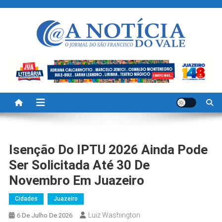
Skip
to
content
A Noticia Do Vale
Blog de Noticias do Vale do São Francisco é Região
Isenção Do IPTU 2026 Ainda Pode
Ser Solicitada Até 30 De
Novembro Em Juazeiro
Cidades
Juazeiro
Luiz Washington
6 De Julho De 2026