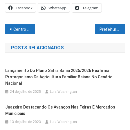
Facebook
WhatsApp
Telegram
Navegação
Centro de Comercialização de Animais é confirmado e vai fortalecer a agropecuária de Casa Nova
Prefeitura de Casa Nova mantém tradição e realiza os festejos de São Pedro na comunidade de Riacho do Sobrado
de
POSTS RELACIONADOS
Post
Lançamento Do Plano Safra Bahia 2025/2026 Reafirma
Protagonismo Da Agricultura Familiar Baiana No Cenário
Nacional
24 de julho de 2025
Luiz Washington
Juazeiro Destacando Os Avanços Nas Feiras E Mercados
Municipais
13 de julho de 2023
Luiz Washington