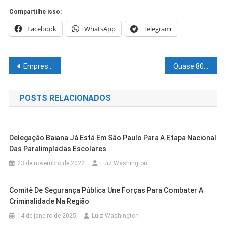
Compartilhe isso:
Facebook
WhatsApp
Telegram
Navegação
Empresa ligada ao PCC recebeu milhões de financiadora de Dark Horse
Quase 800 terrenos e calçadas irregulares foram notificados em Petrolina, diz gestão
de
POSTS RELACIONADOS
Post
Delegação Baiana Já Está Em São Paulo Para A Etapa Nacional
Das Paralimpíadas Escolares
23 de novembro de 2022
Luiz Washington
Comitê De Segurança Pública Une Forças Para Combater A
Criminalidade Na Região
14 de janeiro de 2025
Luiz Washington