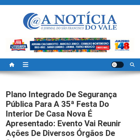
Skip
to
content
A Noticia Do Vale
Blog de Noticias do Vale do São Francisco é Região
Plano Integrado De Segurança
Pública Para A 35ª Festa Do
Interior De Casa Nova É
Apresentado: Evento Vai Reunir
Ações De Diversos Órgãos De