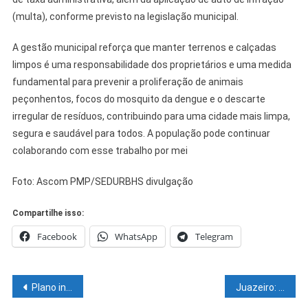
(multa), conforme previsto na legislação municipal.
A gestão municipal reforça que manter terrenos e calçadas
limpos é uma responsabilidade dos proprietários e uma medida
fundamental para prevenir a proliferação de animais
peçonhentos, focos do mosquito da dengue e o descarte
irregular de resíduos, contribuindo para uma cidade mais limpa,
segura e saudável para todos. A população pode continuar
colaborando com esse trabalho por mei
Foto: Ascom PMP/SEDURBHS divulgação
Compartilhe isso:
Facebook
WhatsApp
Telegram
Navegação
Plano integrado de Segurança Pública para a 35ª Festa do Interior de Casa Nova é apresentado: evento vai reunir ações de diversos órgãos de segurança
Juazeiro: 2ª Reunião Regional do Depin discute o fortalecimento de ações integradas