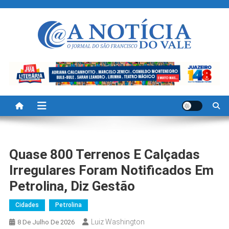
Skip
to
content
A Noticia Do Vale
Blog de Noticias do Vale do São Francisco é Região
Quase 800 Terrenos E Calçadas
Irregulares Foram Notificados Em
Petrolina, Diz Gestão
Cidades
Petrolina
Luiz Washington
8 De Julho De 2026