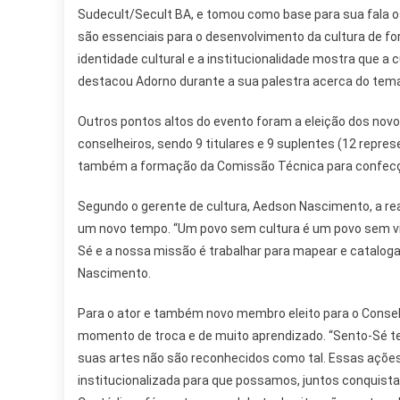
Sudecult/Secult BA, e tomou como base para sua fala os 
são essenciais para o desenvolvimento da cultura de fo
identidade cultural e a institucionalidade mostra que a 
destacou Adorno durante a sua palestra acerca do tem
Outros pontos altos do evento foram a eleição dos nov
conselheiros, sendo 9 titulares e 9 suplentes (12 repres
também a formação da Comissão Técnica para confecçã
Segundo o gerente de cultura, Aedson Nascimento, a re
um novo tempo. “Um povo sem cultura é um povo sem vid
Sé e a nossa missão é trabalhar para mapear e catalogar
Nascimento.
Para o ator e também novo membro eleito para o Conselh
momento de troca e de muito aprendizado. “Sento-Sé t
suas artes não são reconhecidos como tal. Essas açõe
institucionalizada para que possamos, juntos conquistar 