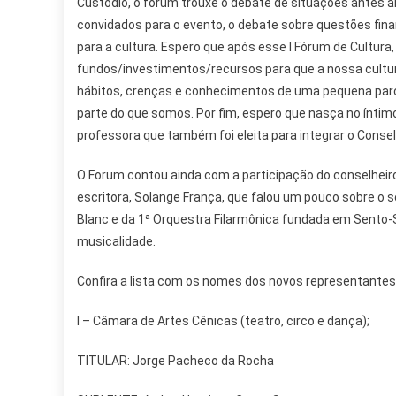
Custódio, o fórum trouxe o debate de situações antes a
convidados para o evento, o debate sobre questões fin
para a cultura. Espero que após esse I Fórum de Cultur
fundos/investimentos/recursos para que a nossa cultur
hábitos, crenças e conhecimentos de uma pequena parcel
parte do que somos. Por fim, espero que nasça no íntim
professora que também foi eleita para integrar o Consel
O Forum contou ainda com a participação do conselheiro 
escritora, Solange França, que falou um pouco sobre o seu
Blanc e da 1ª Orquestra Filarmônica fundada em Sento-
musicalidade.
Confira a lista com os nomes dos novos representantes 
I – Câmara de Artes Cênicas (teatro, circo e dança);
TITULAR: Jorge Pacheco da Rocha