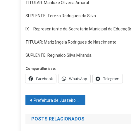
TITULAR: Mariluze Oliveira Amaral
SUPLENTE: Tereza Rodrigues da Silva
IX – Representante da Secretaria Municipal de Educaçã
TITULAR: Marizângela Rodrigues do Nascimento
SUPLENTE: Reginaldo Silva Miranda
Compartilhe isso:
Facebook
WhatsApp
Telegram
Navegação
Prefeitura de Juazeiro promove Blitz Educativa em alusão ao ‘Novembro Azul’
de
POSTS RELACIONADOS
Post