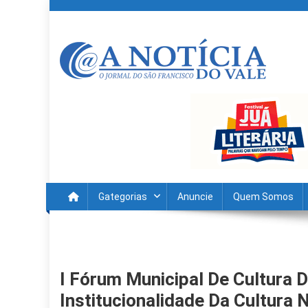
Skip
to
content
A Noticia Do Vale
Blog de Noticias do Vale do São Francisco é Região
Gategorias
Anuncie
Quem Somos
I Fórum Municipal De Cultura 
Institucionalidade Da Cultura 