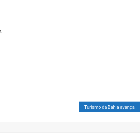
o.
Turismo da Bahia avança no 2º trimestre de 2021 e segue com forte recuperação