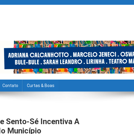
Contato
Curtas & Boas
De Sento-Sé Incentiva A
No Município