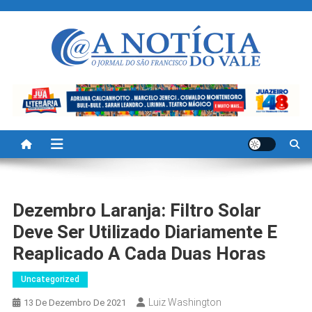
Skip
to
content
A Noticia Do Vale
Blog de Noticias do Vale do São Francisco é Região
Dezembro Laranja: Filtro Solar
Deve Ser Utilizado Diariamente E
Reaplicado A Cada Duas Horas
Uncategorized
Luiz Washington
13 De Dezembro De 2021