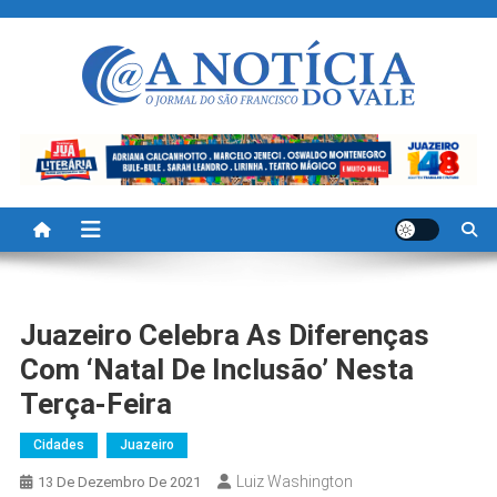
Skip
to
content
A Noticia Do Vale
Blog de Noticias do Vale do São Francisco é Região
Juazeiro Celebra As Diferenças
Com ‘Natal De Inclusão’ Nesta
Terça-Feira
Cidades
Juazeiro
Luiz Washington
13 De Dezembro De 2021