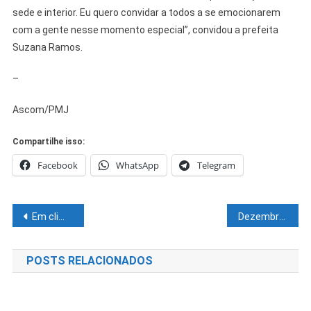
sede e interior. Eu quero convidar a todos a se emocionarem
com a gente nesse momento especial”, convidou a prefeita
Suzana Ramos.
–
Ascom/PMJ
Compartilhe isso:
Facebook
WhatsApp
Telegram
Navegação
Em clima de esperança, petrolinenses aprovam decoração natalina no Centro da cidade
Dezembro Laranja: Filtro solar deve ser utilizado diariamente e reaplicado a cada duas horas
de
POSTS RELACIONADOS
Post