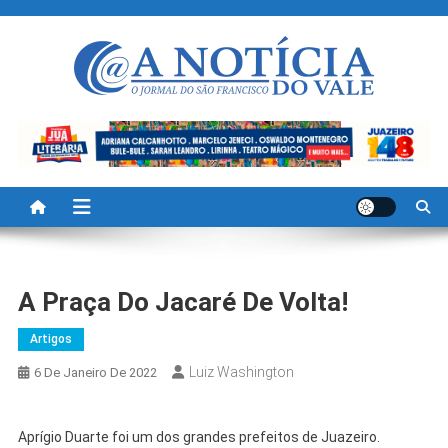
Skip
to
content
A Noticia Do Vale
Blog de Noticias do Vale do São Francisco é Região
A Praça Do Jacaré De Volta!
Artigos
Luiz Washington
6 De Janeiro De 2022
Aprígio Duarte foi um dos grandes prefeitos de Juazeiro.