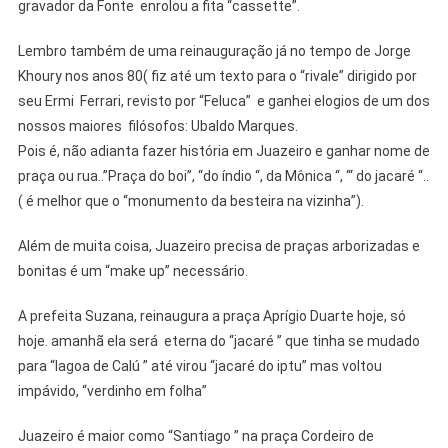
gravador da Fonte enrolou a fita “cassette”.
Lembro também de uma reinauguração já no tempo de Jorge
Khoury nos anos 80( fiz até um texto para o “rivale” dirigido por
seu Ermi Ferrari, revisto por “Feluca” e ganhei elogios de um dos
nossos maiores filósofos: Ubaldo Marques.
Pois é, não adianta fazer história em Juazeiro e ganhar nome de
praça ou rua..”Praça do boi”, “do índio “, da Mônica “, “‘ do jacaré “..
( é melhor que o “monumento da besteira na vizinha”).
Além de muita coisa, Juazeiro precisa de praças arborizadas e
bonitas é um “make up” necessário.
A prefeita Suzana, reinaugura a praça Aprígio Duarte hoje, só
hoje. amanhã ela será eterna do “jacaré ” que tinha se mudado
para “lagoa de Calú ” até virou “jacaré do iptu” mas voltou
impávido, “verdinho em folha”
Juazeiro é maior como “Santiago ” na praça Cordeiro de