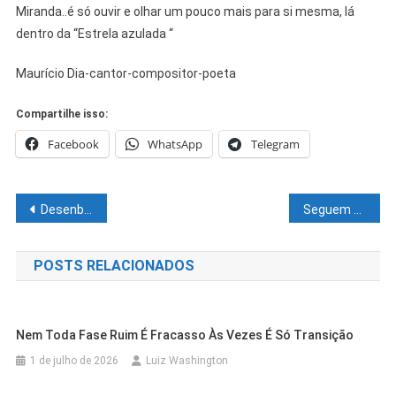
Miranda..é só ouvir e olhar um pouco mais para si mesma, lá
dentro da “Estrela azulada “
Maurício Dia-cantor-compositor-poeta
Compartilhe isso:
Facebook
WhatsApp
Telegram
Navegação
Desenbahia expande atendimento para oferta do crédito emergencial
Seguem abertas inscrições para admissão ao serviço militar voluntário de praças da Marinha em Juazeiro
de
POSTS RELACIONADOS
Post
Nem Toda Fase Ruim É Fracasso Às Vezes É Só Transição
1 de julho de 2026
Luiz Washington