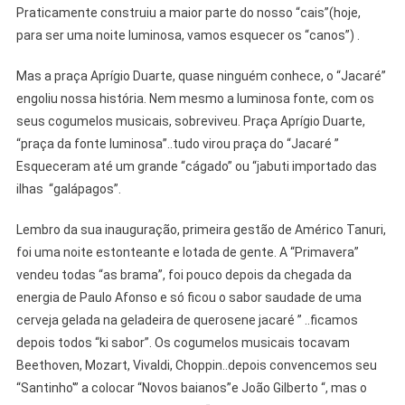
Praticamente construiu a maior parte do nosso “cais”(hoje,
para ser uma noite luminosa, vamos esquecer os “canos”) .
Mas a praça Aprígio Duarte, quase ninguém conhece, o “Jacaré”
engoliu nossa história. Nem mesmo a luminosa fonte, com os
seus cogumelos musicais, sobreviveu. Praça Aprígio Duarte,
“praça da fonte luminosa”..tudo virou praça do “Jacaré ”
Esqueceram até um grande “cágado” ou “jabuti importado das
ilhas “galápagos”.
Lembro da sua inauguração, primeira gestão de Américo Tanuri,
foi uma noite estonteante e lotada de gente. A “Primavera”
vendeu todas “as brama”, foi pouco depois da chegada da
energia de Paulo Afonso e só ficou o sabor saudade de uma
cerveja gelada na geladeira de querosene jacaré ” ..ficamos
depois todos “ki sabor”. Os cogumelos musicais tocavam
Beethoven, Mozart, Vivaldi, Choppin..depois convencemos seu
“Santinho'” a colocar “Novos baianos”e João Gilberto “, mas o