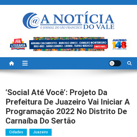
Skip
to
content
A Noticia Do Vale
Blog de Noticias do Vale do São Francisco é Região
‘Social Até Você’: Projeto Da
Prefeitura De Juazeiro Vai Iniciar A
Programação 2022 No Distrito De
Carnaíba Do Sertão
Cidades
Juazeiro