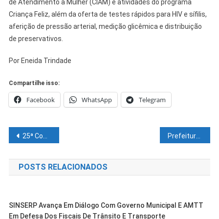
de Atendimento à Mulher (CIAM) e atividades do programa
Criança Feliz, além da oferta de testes rápidos para HIV e sífilis,
aferição de pressão arterial, medição glicêmica e distribuição
de preservativos.
Por Eneida Trindade
Compartilhe isso:
Facebook
WhatsApp
Telegram
Navegação
25ª Companhia Independente de Polícia Militar de Casa Nova tem novo comandante
Prefeitura de Juazeiro estende autorização para circulação de veículos de mototaxistas e moto-entregadores de 2013 a 2015
de
POSTS RELACIONADOS
Post
SINSERP Avança Em Diálogo Com Governo Municipal E AMTT
Em Defesa Dos Fiscais De Trânsito E Transporte