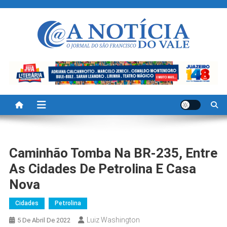
Skip
to
content
A Noticia Do Vale
Blog de Noticias do Vale do São Francisco é Região
Caminhão Tomba Na BR-235, Entre
As Cidades De Petrolina E Casa
Nova
Cidades
Petrolina
Luiz Washington
5 De Abril De 2022