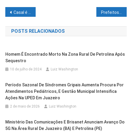
Navegação
Casal é assassinado em Juazeiro
Prefeitos reiteram que pastor pedia propina em dinheiro e até em ouro para obter verba no MEC
de
POSTS RELACIONADOS
Post
Homem É Encontrado Morto Na Zona Rural De Petrolina Após
Sequestro
10 de julho de 2024
Luiz Washington
Período Sazonal De Síndromes Gripais Aumenta Procura Por
Atendimentos Pediátricos, E Gestão Municipal Intensifica
Ações Na UPED Em Juazeiro
2 de maio de 2026
Luiz Washington
Cidades
Petrolina
Eleições 2026: Pedido De Registro De
Ministério Das Comunicações E Brisanet Anunciam Avanço Do
Candidatura De Lucas Ramos À
5G Na Área Rural De Juazeiro (BA) E Petrolina (PE)