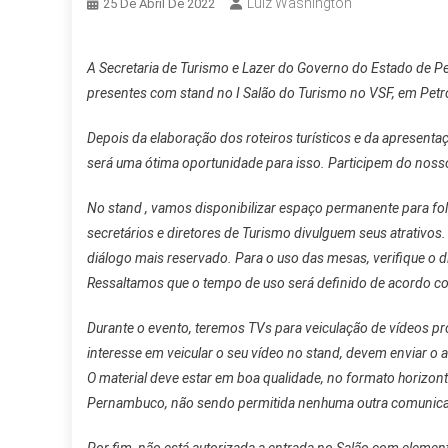
Luiz Washington
25 De Abril De 2022
A Secretaria de Turismo e Lazer do Governo do Estado de P
presentes com stand no I Salão do Turismo no VSF, em Petro
Depois da elaboração dos roteiros turísticos e da apresenta
será uma ótima oportunidade para isso. Participem do nos
No stand , vamos disponibilizar espaço permanente para fol
secretários e diretores de Turismo divulguem seus atrativo
diálogo mais reservado. Para o uso das mesas, verifique o di
Ressaltamos que o tempo de uso será definido de acordo 
Durante o evento, teremos TVs para veiculação de vídeos pro
interesse em veicular o seu vídeo no stand, devem enviar o
O material deve estar em boa qualidade, no formato horizon
Pernambuco, não sendo permitida nenhuma outra comunic