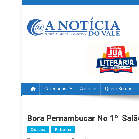
Skip
to
content
A Noticia Do Vale
Blog de Noticias do Vale do São Francisco é Região
Gategorias
Anuncie
Quem Somos
Bora Pernambucar No 1º Salão
Cidades
Petrolina