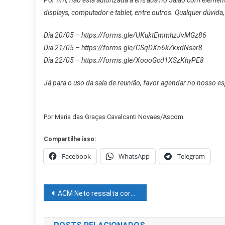
Por fim, não está autorizada a entrada no Salão com elemen
displays, computador e tablet, entre outros. Qualquer dúvida
Dia 20/05 – https://forms.gle/UKuktEmmhzJvMGz86
Dia 21/05 – https://forms.gle/CSqDXn6kZkxdNsar8
Dia 22/05 – https://forms.gle/XoooGcd1XSzKhyPE8
Já para o uso da sala de reunião, favor agendar no nosso es
Por Maria das Graças Cavalcanti Novaes/Ascom
Compartilhe isso:
Facebook
WhatsApp
Telegram
Navegação
ACM Neto ressalta coragem e liderança de Zé Cocá
de