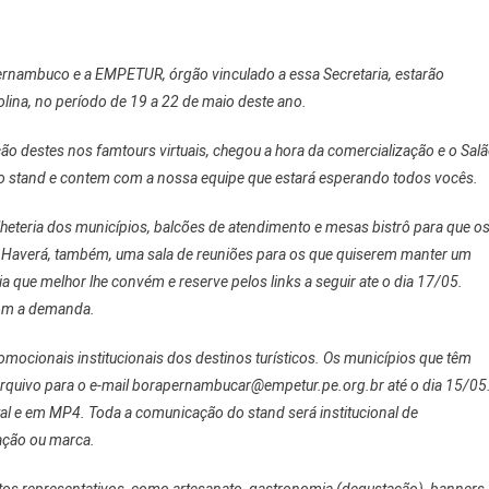
ernambuco e a EMPETUR, órgão vinculado a essa Secretaria, estarão
lina, no período de 19 a 22 de maio deste ano.
ção destes nos famtours virtuais, chegou a hora da comercialização e o Sal
so stand e contem com a nossa equipe que estará esperando todos vocês.
heteria dos municípios, balcões de atendimento e mesas bistrô para que o
s. Haverá, também, uma sala de reuniões para os que quiserem manter um
a que melhor lhe convém e reserve pelos links a seguir ate o dia 17/05.
com a demanda.
mocionais institucionais dos destinos turísticos. Os municípios que têm
 arquivo para o e-mail borapernambucar@empetur.pe.org.br até o dia 15/05
tal e em MP4. Toda a comunicação do stand será institucional de
ação ou marca.