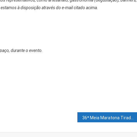
tos representativos, como artesanato, gastronomia (degustação), banners,
, estamos à disposição através do e-mail citado acima.
paço, durante o evento.
36ª Meia Maratona Tiradentes reúne atletas de todo o país e festeja o esporte em Juazeiro