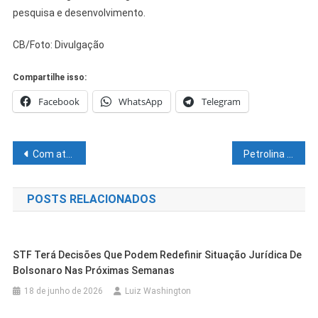
pesquisa e desenvolvimento.
CB/Foto: Divulgação
Compartilhe isso:
Facebook
WhatsApp
Telegram
Navegação
Com atendimentos suspensos, CadÚnico em Petrolina realiza agendamentos diários
Petrolina lidera em alfabetização infantil em Pernambuco
de
POSTS RELACIONADOS
Post
STF Terá Decisões Que Podem Redefinir Situação Jurídica De
Bolsonaro Nas Próximas Semanas
18 de junho de 2026
Luiz Washington