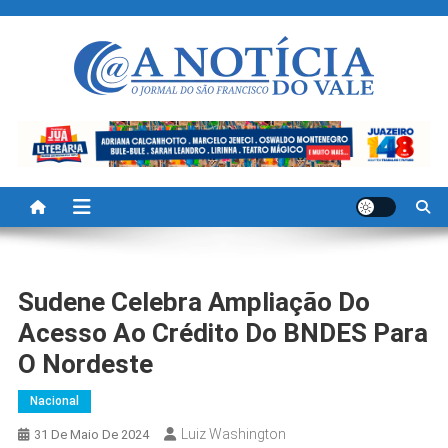
Skip
to
content
A Noticia Do Vale
Blog de Noticias do Vale do São Francisco é Região
Sudene Celebra Ampliação Do
Acesso Ao Crédito Do BNDES Para
O Nordeste
Nacional
Luiz Washington
31 De Maio De 2024