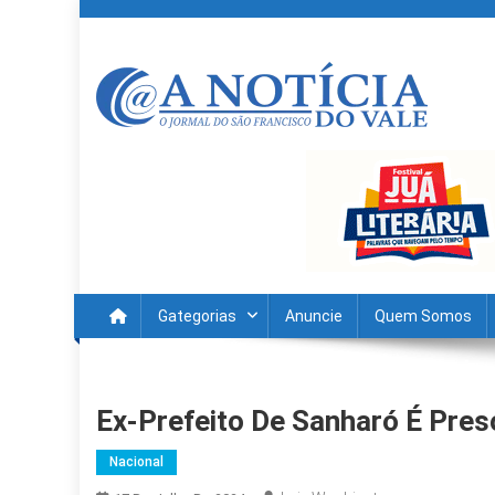
Skip
to
content
A Noticia Do Vale
Blog de Noticias do Vale do São Francisco é Região
Gategorias
Anuncie
Quem Somos
Ex-Prefeito De Sanharó É Pre
Nacional