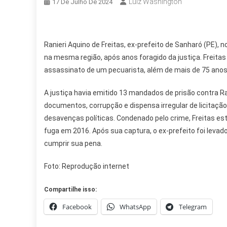
Luiz Washington
17 De Julho De 2024
Ranieri Aquino de Freitas, ex-prefeito de Sanharó (PE), n
na mesma região, após anos foragido da justiça. Freitas
assassinato de um pecuarista, além de mais de 75 anos
A justiça havia emitido 13 mandados de prisão contra R
documentos, corrupção e dispensa irregular de licitação
desavenças políticas. Condenado pelo crime, Freitas es
fuga em 2016. Após sua captura, o ex-prefeito foi levad
cumprir sua pena.
Foto: Reprodução internet
Compartilhe isso:
Facebook
WhatsApp
Telegram